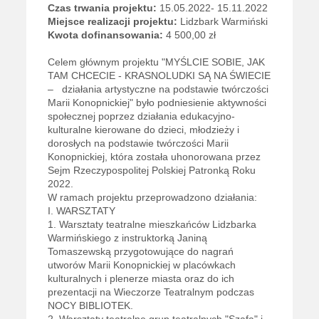
Czas trwania projektu:
15.05.2022- 15.11.2022
Miejsce realizacji projektu:
Lidzbark Warmiński
Kwota dofinansowania:
4 500,00 zł
Celem głównym projektu "MYŚLCIE SOBIE, JAK
TAM CHCECIE - KRASNOLUDKI SĄ NA ŚWIECIE
– działania artystyczne na podstawie twórczości
Marii Konopnickiej" było podniesienie aktywności
społecznej poprzez działania edukacyjno-
kulturalne kierowane do dzieci, młodzieży i
dorosłych na podstawie twórczości Marii
Konopnickiej, która została uhonorowana przez
Sejm Rzeczypospolitej Polskiej Patronką Roku
2022.
W ramach projektu przeprowadzono działania:
I. WARSZTATY
1. Warsztaty teatralne mieszkańców Lidzbarka
Warmińskiego z instruktorką Janiną
Tomaszewską przygotowujące do nagrań
utworów Marii Konopnickiej w placówkach
kulturalnych i plenerze miasta oraz do ich
prezentacji na Wieczorze Teatralnym podczas
NOCY BIBLIOTEK.