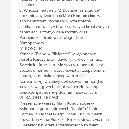
biblioteki.
2. Wieczór Teatralny "Z Bocianem na piórze"
prezentujący twórczość Marii Konopnickiej w
spontanicznym wykonaniu Uczestników
spotkania oraz przy towarzyszących kreatywnych
zabawach. Przybyły całe rodziny oraz
Podopieczni Środowiskowego Domu
Samopomocy.
IV. KONCERT
Koncert "Piano w Bibliotece" w wykonaniu:
Aurelia Kurczyńska - dzwony rurowe, Tomasz
Szwelnik - fortepian. Niezwykły koncert dający
poczucie harmonii wszechświata i zespolenia z
naturą, która była kanwą twórczości
Konopnickiej. Brzmiały dodatkowo harmonijka
klawiszowa, grzechotki, dzwoneczki tworząc
wyjątkową atmosferę doznań muzycznych.
VI. SALON LITERACKI
Prezentacje wierszy Marii Konopnickiej w
wykonaniu grup teatralnych "Szafa" i "Teatr
Dorosły" z Lidzbarskiego Domu Kultury. Salon
prowadziła Anna Puszcz - Prezes stowarzyszenia
i Dyrektor biblioteki. Przedstawiono również