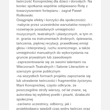
twórczość Konopnickiej dla dzieci i dorosłych. Na
koniec spotkania wspólnie odśpiewano Rotę z
towarzyszeniem fortepianu - zagrał Paweł
Rolikowski.
Osiągnięte efekty i korzyści dla społeczności:
-nabycie przez uczestników warsztatów nowych i
rozwinięcie posiadanych umiejętności
muzycznych, teatralnych i plastycznych, w tym m.
in. grania na instrumentach drobnych, śpiewania,
tańczenia, pięknej recytacji, prawidłowej emisji
głosu i interpretacji, ruchu scenicznego, a także
umiejętności manualnych do wykorzystania na
gruncie prywatnym lub zawodowym
-zaprezentowanie się ze swoimi talentami na
Wieczorach Teatralnych i Salonie Literackim w
szerszym gronie publicznym
-na wszystkich formach projektu zapoznanie się
lub utrwalenie twórczości i fragmentów życiorysu
Marii Konopnickiej, często odkrycie, że
poszczególne strofy wierszy, od lat znane, są
autorstwa tej wybitnej poetki i pisarki, działaczki
społecznej
-zarówno uczestnicy, odbiorcy, jak i
projektodawcy spędzili czas wolny twórczo oraz