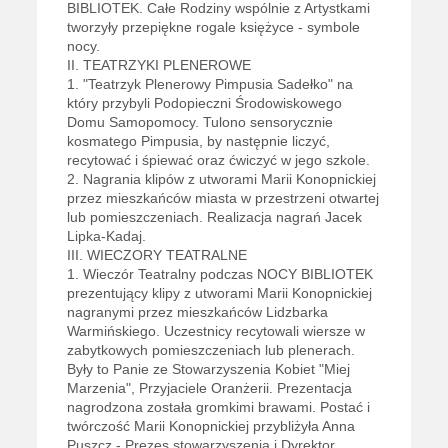
BIBLIOTEK. Całe Rodziny wspólnie z Artystkami
tworzyły przepiękne rogale księżyce - symbole
nocy.
II. TEATRZYKI PLENEROWE
1. "Teatrzyk Plenerowy Pimpusia Sadełko" na
który przybyli Podopieczni Środowiskowego
Domu Samopomocy. Tulono sensorycznie
kosmatego Pimpusia, by następnie liczyć,
recytować i śpiewać oraz ćwiczyć w jego szkole.
2. Nagrania klipów z utworami Marii Konopnickiej
przez mieszkańców miasta w przestrzeni otwartej
lub pomieszczeniach. Realizacja nagrań Jacek
Lipka-Kadaj.
III. WIECZORY TEATRALNE
1. Wieczór Teatralny podczas NOCY BIBLIOTEK
prezentujący klipy z utworami Marii Konopnickiej
nagranymi przez mieszkańców Lidzbarka
Warmińskiego. Uczestnicy recytowali wiersze w
zabytkowych pomieszczeniach lub plenerach.
Były to Panie ze Stowarzyszenia Kobiet "Miej
Marzenia", Przyjaciele Oranżerii. Prezentacja
nagrodzona została gromkimi brawami. Postać i
twórczość Marii Konopnickiej przybliżyła Anna
Puszcz - Prezes stowarzyszenia i Dyrektor