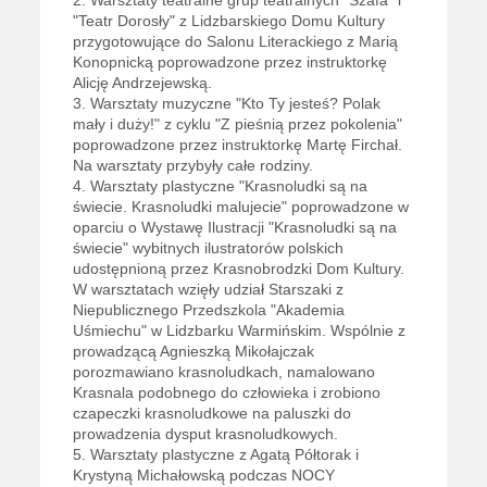
2. Warsztaty teatralne grup teatralnych "Szafa" i
"Teatr Dorosły" z Lidzbarskiego Domu Kultury
przygotowujące do Salonu Literackiego z Marią
Konopnicką poprowadzone przez instruktorkę
Alicję Andrzejewską.
3. Warsztaty muzyczne "Kto Ty jesteś? Polak
mały i duży!" z cyklu "Z pieśnią przez pokolenia"
poprowadzone przez instruktorkę Martę Firchał.
Na warsztaty przybyły całe rodziny.
4. Warsztaty plastyczne "Krasnoludki są na
świecie. Krasnoludki malujecie" poprowadzone w
oparciu o Wystawę Ilustracji "Krasnoludki są na
świecie" wybitnych ilustratorów polskich
udostępnioną przez Krasnobrodzki Dom Kultury.
W warsztatach wzięły udział Starszaki z
Niepublicznego Przedszkola "Akademia
Uśmiechu" w Lidzbarku Warmińskim. Wspólnie z
prowadzącą Agnieszką Mikołajczak
porozmawiano krasnoludkach, namalowano
Krasnala podobnego do człowieka i zrobiono
czapeczki krasnoludkowe na paluszki do
prowadzenia dysput krasnoludkowych.
5. Warsztaty plastyczne z Agatą Półtorak i
Krystyną Michałowską podczas NOCY