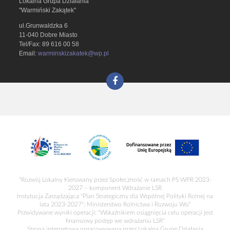
Lokalna Grupa Działania
"Warmiński Zakątek"
ul.Grunwaldzka 6
11-040 Dobre Miasto
Tel/Fax: 89 616 00 58
Email:
warminskizakatek@wp.pl
"Rozwój Lokalny Kierowany przez Społeczność w ramach PS WPR 2023-
2027 – komponent Wdrażanie LSR
Instytucja Zarządzająca "Plan Strategiczny dla Wspólnej Polityki Rolnej na
lata 2023-2027": Ministerstwo Rolnictwa i Rozwoju Wsi"
Przwidywane wyniki operacji: "Wskaźnikiem osiągnięcia celu operacji jest
finansowy postęp we wdrażaniu LSR"
Strona internetowa opracowywana przez Lokalną Grupę Działania