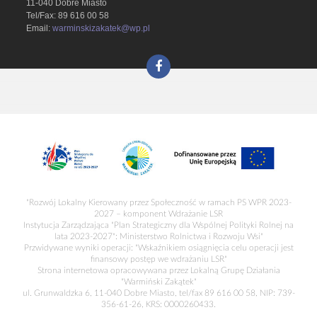
11-040 Dobre Miasto
Tel/Fax: 89 616 00 58
Email:
warminskizakatek@wp.pl
"Rozwój Lokalny Kierowany przez Społeczność w ramach PS WPR 2023-
2027 – komponent Wdrażanie LSR
Instytucja Zarządzająca "Plan Strategiczny dla Wspólnej Polityki Rolnej na
lata 2023-2027": Ministerstwo Rolnictwa i Rozwoju Wsi"
Przwidywane wyniki operacji: "Wskaźnikiem osiągnięcia celu operacji jest
finansowy postęp we wdrażaniu LSR"
Strona internetowa opracowywana przez Lokalną Grupę Działania
"Warmiński Zakątek"
ul. Grunwaldzka 6, 11-040 Dobre Miasto, tel/fax 89 616 00 58, NIP: 739-
356-61-26, KRS: 0000260433.