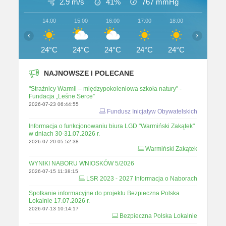
2.9 m/s
41%
767
mmHg
14:00
15:00
16:00
17:00
18:00
19:00
‹
›
24°C
24°C
24°C
24°C
24°C
23°C
NAJNOWSZE I POLECANE
"Strażnicy Warmii – międzypokoleniowa szkoła natury" -
Fundacja „Leśne Serce”
2026-07-23 06:44:55
Fundusz Inicjatyw Obywatelskich
Informacja o funkcjonowaniu biura LGD "Warmiński Zakątek"
w dniach 30-31.07.2026 r.
2026-07-20 05:52:38
Warmiński Zakątek
WYNIKI NABORU WNIOSKÓW 5/2026
2026-07-15 11:38:15
LSR 2023 - 2027 Informacja o Naborach
Spotkanie informacyjne do projektu Bezpieczna Polska
Lokalnie 17.07.2026 r.
2026-07-13 10:14:17
Bezpieczna Polska Lokalnie