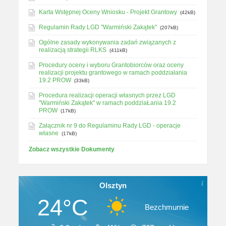
Karta Wstępnej Oceny Wniosku - Projekt Grantowy
(42kB)
Regulamin Rady LGD "Warmiński Zakątek"
(207kB)
Ogólne zasady wykonywania zadań związanych z
realizacją strategii RLKS
(411kB)
Procedury oceny i wyboru Grantobiorców oraz oceny
realizacji projektu grantowego w ramach poddziałania
19.2 PROW
(33kB)
Procedura realizacji operacji własnych przez LGD
"Warmiński Zakątek" w ramach poddziaŁania 19.2
PROW
(17kB)
Załącznik nr 9 do Regulaminu Rady LGD - operacje
własne
(17kB)
Zobacz wszystkie Dokumenty
Olsztyn
24°C
Bezchmurnie