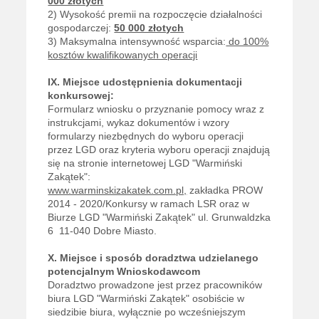
000 złotych
2) Wysokość premii na rozpoczęcie działalności
gospodarczej:
50 000 złotych
3) Maksymalna intensywność wsparcia:
do 100%
kosztów kwalifikowanych operacji
IX. Miejsce udostępnienia dokumentacji
konkursowej:
Formularz wniosku o przyznanie pomocy wraz z
instrukcjami, wykaz dokumentów i wzory
formularzy niezbędnych do wyboru operacji
przez LGD oraz kryteria wyboru operacji znajdują
się na stronie internetowej LGD "Warmiński
Zakątek":
www.warminskizakatek.com.pl,
zakładka PROW
2014 - 2020/Konkursy w ramach LSR oraz w
Biurze LGD "Warmiński Zakątek" ul. Grunwaldzka
6 11-040 Dobre Miasto.
X. Miejsce i sposób doradztwa udzielanego
potencjalnym Wnioskodawcom
Doradztwo prowadzone jest przez pracowników
biura LGD "Warmiński Zakątek" osobiście w
siedzibie biura, wyłącznie po wcześniejszym