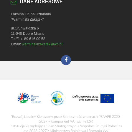
DANE ADRESOWE
Lokalna Grupa Działania
"Warmiński Zakątek"
ul.Grunwaldzka 6
11-040 Dobre Miasto
Tel/Fax: 89 616 00 58
Email:
warminskizakatek@wp.pl
"Rozwój Lokalny Kierowany przez Społeczność w ramach PS WPR 2023-
2027 – komponent Wdrażanie LSR
Instytucja Zarządzająca "Plan Strategiczny dla Wspólnej Polityki Rolnej na
lata 2023-2027": Ministerstwo Rolnictwa i Rozwoju Wsi"