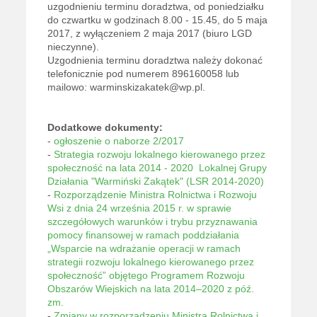
uzgodnieniu terminu doradztwa, od poniedziałku
do czwartku w godzinach 8.00 - 15.45, do 5 maja
2017, z wyłączeniem 2 maja 2017 (biuro LGD
nieczynne).
Uzgodnienia terminu doradztwa należy dokonać
telefonicznie pod numerem 896160058 lub
mailowo: warminskizakatek@wp.pl.
Dodatkowe dokumenty:
-
ogłoszenie o naborze 2/2017
-
Strategia rozwoju lokalnego kierowanego przez
społeczność na lata 2014 - 2020 Lokalnej Grupy
Działania "Warmiński Zakątek" (LSR 2014-2020)
-
Rozporządzenie Ministra Rolnictwa i Rozwoju
Wsi z dnia 24 września 2015 r. w sprawie
szczegółowych warunków i trybu przyznawania
pomocy finansowej w ramach poddziałania
„Wsparcie na wdrażanie operacji w ramach
strategii rozwoju lokalnego kierowanego przez
społeczność” objętego Programem Rozwoju
Obszarów Wiejskich na lata 2014–2020 z póź.
zm.
-
Zmiany w rozporządzeniu Ministra Rolnictwa i