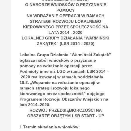
O NABORZE WNIOSKÓW O PRZYZNANIE
POMOCY
NA WDRAŻANIE OPERACJI W RAMACH
STRATEGII ROZWOJU LOKALNEGO
KIEROWANEGO PRZEZ SPOŁECZNOŚĆ NA
LATA 2014 - 2020
LOKALNEJ GRUPY DZIAŁANIA "WARMIŃSKI
ZAKĄTEK" (LSR 2014 - 2020)
Lokalna Grupa Działania "Warmiński Zakątek"
ogłasza nabór wniosków o przyznanie
pomocy na wdrażanie operacji przez
Podmioty inne niż LGD w ramach LSR 2014 –
2020 realizowanej w ramach poddziałania
19.2. „Wsparcie na wdrażanie operacji w
ramach strategii rozwoju lokalnego
kierowanego przez społeczność” objętego
Programem Rozwoju Obszarów Wiejskich na
lata 2014–2020:
ROZWÓJ PRZEDSIĘBIORCZOŚCI NA
OBSZARZE OBJĘTYM LSR START - UP
I. Termin składania wniosków: