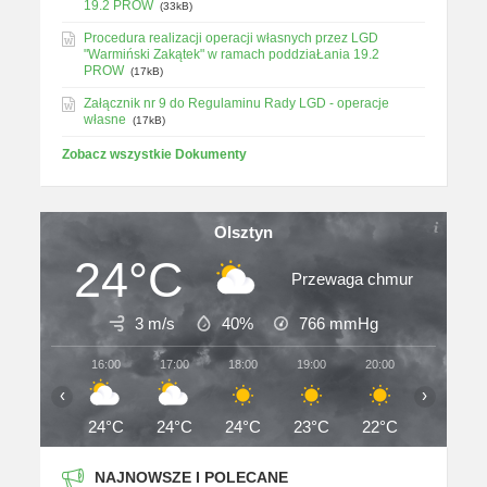
19.2 PROW
(33kB)
Procedura realizacji operacji własnych przez LGD
"Warmiński Zakątek" w ramach poddziaŁania 19.2
PROW
(17kB)
Załącznik nr 9 do Regulaminu Rady LGD - operacje
własne
(17kB)
Zobacz wszystkie Dokumenty
Olsztyn
24°C
Przewaga chmur
3 m/s
40%
766
mmHg
16:00
17:00
18:00
19:00
20:00
21:00
‹
›
24°C
24°C
24°C
23°C
22°C
20°C
NAJNOWSZE I POLECANE