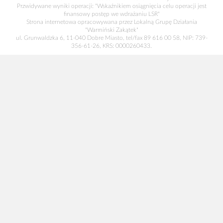
Przwidywane wyniki operacji: "Wskaźnikiem osiągnięcia celu operacji jest
finansowy postęp we wdrażaniu LSR"
Strona internetowa opracowywana przez Lokalną Grupę Działania
"Warmiński Zakątek"
ul. Grunwaldzka 6, 11-040 Dobre Miasto, tel/fax 89 616 00 58, NIP: 739-
356-61-26, KRS: 0000260433.