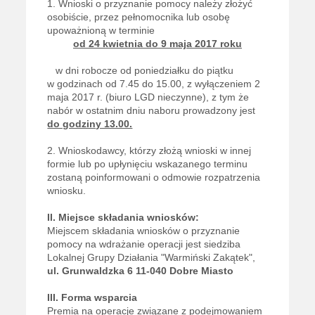
1. Wnioski o przyznanie pomocy należy złożyć
osobiście, przez pełnomocnika lub osobę
upoważnioną w terminie
od 24 kwietnia do 9 maja 2017 roku
w dni robocze od poniedziałku do piątku
w godzinach od 7.45 do 15.00, z wyłączeniem 2
maja 2017 r. (biuro LGD nieczynne), z tym że
nabór w ostatnim dniu naboru prowadzony jest
do godziny 13.00.
2. Wnioskodawcy, którzy złożą wnioski w innej
formie lub po upłynięciu wskazanego terminu
zostaną poinformowani o odmowie rozpatrzenia
wniosku.
II. Miejsce składania wniosków:
Miejscem składania wniosków o przyznanie
pomocy na wdrażanie operacji jest siedziba
Lokalnej Grupy Działania "Warmiński Zakątek",
ul. Grunwaldzka 6 11-040 Dobre Miasto
III. Forma wsparcia
Premia na operacje związane z podejmowaniem