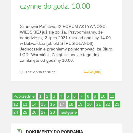
czynne do godz. 10.00
Szanowni Państwo, IX FORUM AKTYWNOŚCI
WIEJSKIEJ już się zbliża. Przypominamy, że
odbędzie się 2 lipca 2021 roku od godziny 14.00
w Bukwałdzie (obiekt STRUSIOLANDII).
Jednocześnie pragniemy poinformować, że Biuro
LGD "Warmiński Zakątek" będzie tego dnia
zamknięte od godziny 10.00.
więcej
2021-06-30 15:38:05
Poprzednie
1
2
3
4
5
6
7
8
9
10
11
12
13
14
15
16
17
18
19
20
21
22
23
24
25
26
27
28
następne
DOKUMENTY DO POBRANIA