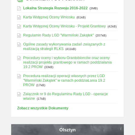
Lokalna Strategia Rozwoju 2016-2022
(3MB)
Karta Wstępnej Oceny Wniosku
(61kB)
Karta Wstępnej Oceny Wniosku - Projekt Grantowy
(42kB)
Regulamin Rady LGD "Warmiński Zakątek"
(207kB)
Ogólne zasady wykonywania zadań związanych z
realizacją strategii RLKS
(411kB)
Procedury oceny i wyboru Grantobiorców oraz oceny
realizacji projektu grantowego w ramach poddziałania
19.2 PROW
(33kB)
Procedura realizacji operacji własnych przez LGD
"Warmiński Zakątek" w ramach poddziaŁania 19.2
PROW
(17kB)
Załącznik nr 9 do Regulaminu Rady LGD - operacje
własne
(17kB)
Zobacz wszystkie Dokumenty
Olsztyn