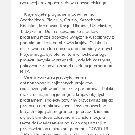
rynkowej oraz społeczeństwa obywatelskiego.
Kraje objęte programem to: Armenia,
Azerbejdżan, Białoruś, Gruzja, Kazachstan,
Kirgistan, Mołdawia, Rosja, Ukraina, Uzbekistan,
Tadżykistan. Dofinansowanie ze środków
programu może dotyczyć wyłącznie współpracy z
podmiotami i osobami z w/w krajów. Działania
skierowane do lub obejmujące podmioty z innych
krajów mogą być elementem wnioskowanego
projektu jedynie w przypadku, gdy ich koszty są
pokrywane z innych źródeł niż dotacja programu
RITA.
Celem konkursu jest wyłonienie i
dofinansowanie najlepszych projektów
realizowanych wspólnie przez partnerów z Polski
oraz z co najmniej jednego z krajów objętych
programem. Projekty powinny przyczyniać się do
przemian demokratycznych i systemowych w
krajach objętych programem poprzez dzielenie
się polskim doświadczeniem transformacji, a
także doświadczeniem polskich organizacji w
przeciwdziałaniu skutkom pandemii COVID-19.
Projekty mogą mieć charakter zarówno lokalny