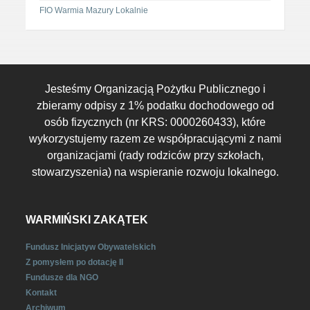
FIO Warmia Mazury Lokalnie
Jesteśmy Organizacją Pożytku Publicznego i
zbieramy odpisy z 1% podatku dochodowego od
osób fizycznych (nr KRS: 0000260433), które
wykorzystujemy razem ze współpracującymi z nami
organizacjami (rady rodziców przy szkołach,
stowarzyszenia) na wspieranie rozwoju lokalnego.
WARMIŃSKI ZAKĄTEK
Fundusz Inicjatyw Obywatelskich
Z pomysłem po dotację II
Fundusze dla NGO
Kontakt
Archiwum