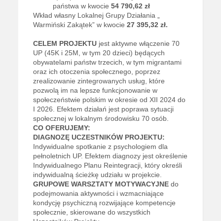
państwa w kwocie
54 790,62 zł
Wkład własny Lokalnej Grupy Działania „
Warmiński Zakątek” w kwocie
27 395,32 zł.
CELEM PROJEKTU
jest aktywne włączenie 70
UP (45K i 25M, w tym 20 dzieci) będących
obywatelami państw trzecich, w tym migrantami
oraz ich otoczenia społecznego, poprzez
zrealizowanie zintegrowanych usług, które
pozwolą im na lepsze funkcjonowanie w
społeczeństwie polskim w okresie od XII 2024 do
I 2026. Efektem działań jest poprawa sytuacji
społecznej w lokalnym środowisku 70 osób.
CO OFERUJEMY:
DIAGNOZĘ UCZESTNIKÓW PROJEKTU:
Indywidualne spotkanie z psychologiem dla
pełnoletnich UP. Efektem diagnozy jest określenie
Indywidualnego Planu Reintegracji, który określi
indywidualną ścieżkę udziału w projekcie.
GRUPOWE WARSZTATY MOTYWACYJNE
do
podejmowania aktywności i wzmacniające
kondycję psychiczną rozwijające kompetencje
społecznie, skierowane do wszystkich