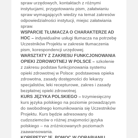
spraw urzędowych, kontaktach z różnymi
instytucjami, przygotowaniu pism, załatwianiu
spraw wymagających wiedzy na temat zakresów
odpowiedzialności instytucji, miejsc załatwiania
spraw.
WSPARCIE TŁUMACZA O CHARAKTERZE AD
HOC –
indywidualne usługi tłumacza na potrzebę
Uczestników Projektu w zakresie tłumaczenia
pism, korespondencji urzędowej.
WARSZTATY Z ZAKRESU FUNKCJONOWANIA
OPIEKI ZDROWOTNEJ W POLSCE –
szkolenie
z zakresu podstaw funkcjonowania systemu
opieki zdrowotnej w Polsce: podstawowa opieka
zdrowotna, zasady dostępności do lekarzy
specjalistów, leki recepturowe, zakres i zasady
bezpłatnej opieki zdrowotnej.
KURS JĘZYKA POLSKIEGO –
trzymiesięczny
kurs języka polskiego na poziomie prowadzącym
do swobodnego komunikowania się Uczestników
Projektu. Kurs będzie adresowany do
cudzoziemców o różnej znajomości języka
polskiego – na zróżnicowanych poziomach
zaawansowania.
KOREPETYCJE, POMOC W ODRABIANIU