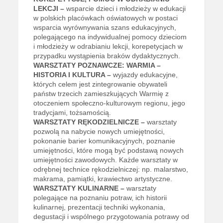
LEKCJI –
wsparcie dzieci i młodzieży w edukacji
w polskich placówkach oświatowych w postaci
wsparcia wyrównywania szans edukacyjnych,
polegającego na indywidualnej pomocy dzieciom
i młodzieży w odrabianiu lekcji, korepetycjach w
przypadku wystąpienia braków dydaktycznych.
WARSZTATY POZNAWCZE: WARMIA –
HISTORIA I KULTURA –
wyjazdy edukacyjne,
których celem jest zintegrowanie obywateli
państw trzecich zamieszkujących Warmię z
otoczeniem społeczno-kulturowym regionu, jego
tradycjami, tożsamością.
WARSZTATY RĘKODZIELNICZE –
warsztaty
pozwolą na nabycie nowych umiejętności,
pokonanie barier komunikacyjnych, poznanie
umiejętności, które mogą być podstawą nowych
umiejętności zawodowych. Każde warsztaty w
odrębnej technice rękodzielniczej: np. malarstwo,
makrama, pamiątki, krawiectwo artystyczne.
WARSZTATY KULINARNE –
warsztaty
polegające na poznaniu potraw, ich historii
kulinarnej, prezentacji techniki wykonania,
degustacji i wspólnego przygotowania potrawy od