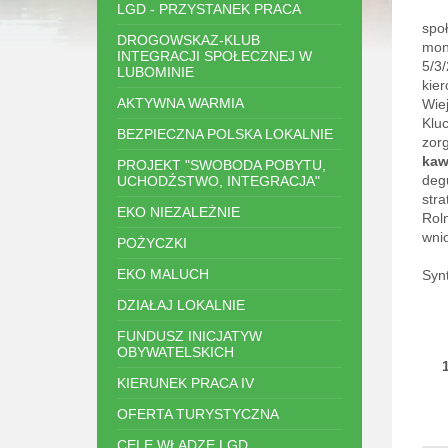
LGD - PRZYSTANEK PRACA
Sto
spo
DROGOWSKAZ-KLUB
mon
INTEGRACJI SPOŁECZNEJ W
5/3/
LUBOMINIE
kie
AKTYWNA WARMIA
Wiej
Klu
BEZPIECZNA POLSKA LOKALNIE
zor
kaw
PROJEKT "SWOBODA POBYTU,
deg
UCHODŹSTWO, INTEGRACJA"
stra
EKO NIEZALEŻNIE
Roln
wni
POŻYCZKI
EKO MALUCH
Syn
DZIAŁAJ LOKALNIE
FUNDUSZ INICJATYW
OBYWATELSKICH
KIERUNEK PRACA IV
OFERTA TURYSTYCZNA
CELE WŁADZE LGD