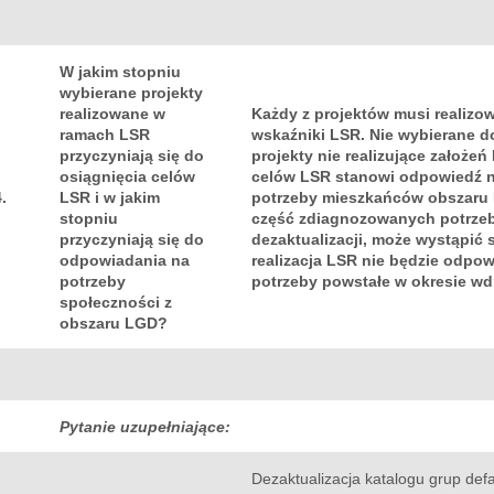
W jakim stopniu
wybierane projekty
realizowane w
Każdy z projektów musi realizow
ramach LSR
wskaźniki LSR. Nie wybierane do 
przyczyniają się do
projekty nie realizujące założe
osiągnięcia celów
celów LSR stanowi odpowiedź 
4.
LSR i w jakim
potrzeby mieszkańców obszaru 
stopniu
część zdiagnozowanych potrzeb
przyczyniają się do
dezaktualizacji, może wystąpić s
odpowiadania na
realizacja LSR nie będzie odpow
potrzeby
potrzeby powstałe w okresie wd
społeczności z
obszaru LGD?
Pytanie uzupełniające:
Dezaktualizacja katalogu grup de