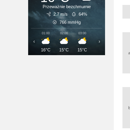
Przeważnie bezchmurnie
2.7 m/s
64%
766
mmHg
01:00
02:00
03:00
04:00
05:00
‹
›
16°C
15°C
15°C
15°C
15°C