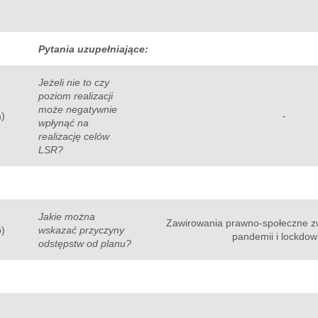
Pytania uzupełniające:
Jeżeli nie to czy
poziom realizacji
może negatywnie
a)
-
wpłynąć na
realizację celów
LSR?
Jakie można
Zawirowania prawno-społeczne z
b)
wskazać przyczyny
pandemii i lockdo
odstępstw od planu?