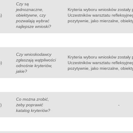
Czy są
jednoznaczne,
Kryteria wyboru wniosków zostały 
a)
obiektywne, czy
Uczestników warsztatu refleksyjn
pozwalają wybrać
pozytywnie, jako mierzalne, obiekt
najlepsze wnioski?
Czy wnioskodawcy
Kryteria wyboru wniosków zostały 
zgłaszają wątpliwości
b)
Uczestników warsztatu refleksyjn
odnośnie kryteriów,
pozytywnie, jako mierzalne, obiek
jakie?
Co można zrobić,
c)
żeby poprawić
-
katalog kryteriów?