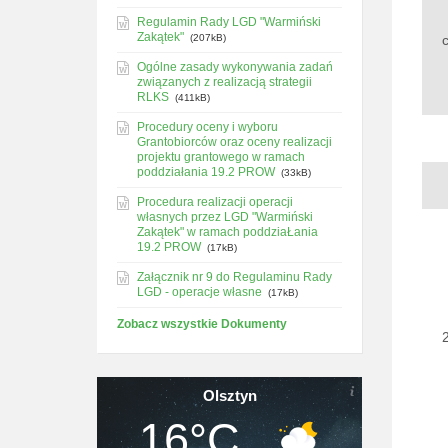
Regulamin Rady LGD "Warmiński
Zakątek"
(207kB)
Ogólne zasady wykonywania zadań
związanych z realizacją strategii
RLKS
(411kB)
Procedury oceny i wyboru
Grantobiorców oraz oceny realizacji
projektu grantowego w ramach
poddziałania 19.2 PROW
(33kB)
Procedura realizacji operacji
własnych przez LGD "Warmiński
Zakątek" w ramach poddziaŁania
19.2 PROW
(17kB)
Załącznik nr 9 do Regulaminu Rady
LGD - operacje własne
(17kB)
Zobacz wszystkie Dokumenty
Olsztyn
16°C