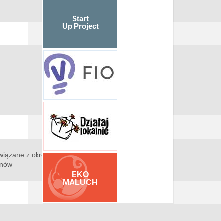
Start
Up Project
wiązane z okresem
wnów
EKO
MALUCH