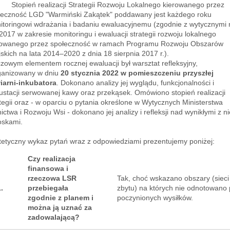
pień realizacji Strategii Rozwoju Lokalnego kierowanego przez
łeczność LGD "Warmiński Zakątek" poddawany jest każdego roku
itoringowi wdrażania i badaniu ewaluacyjnemu (zgodnie z wytycznymi 
2017 w zakresie monitoringu i ewaluacji strategii rozwoju lokalnego
rowanego przez społeczność w ramach Programu Rozwoju Obszarów
skich na lata 2014–2020 z dnia 18 sierpnia 2017 r.).
czowym elementem rocznej ewaluacji był warsztat refleksyjny,
ganizowany w dniu
20 stycznia 2022 w pomieszczeniu przyszłej
iarni-inkubatora
. Dokonano analizy jej wyglądu, funkcjonalności i
ustacji serwowanej kawy oraz przekąsek. Omówiono stopień realizacji
tegii oraz - w oparciu o pytania określone w Wytycznych Ministerstwa
ictwa i Rozwoju Wsi - dokonano jej analizy i refleksji nad wynikłymi z ni
oskami.
tetyczny wykaz pytań wraz z odpowiedziami prezentujemy poniżej:
Czy realizacja
finansowa i
rzeczowa LSR
Tak, choć wskazano obszary (sieci 
1.
przebiegała
zbytu) na których nie odnotowano
zgodnie z planem i
poczynionych wysiłków.
można ją uznać za
zadowalającą?