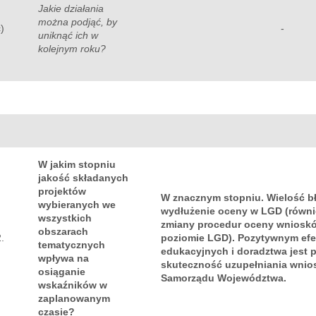
Jakie działania
można podjąć, by
c)
-
uniknąć ich w
kolejnym roku?
W jakim stopniu
jakość składanych
projektów
W znacznym stopniu. Wielość 
wybieranych we
wydłużenie oceny w LGD (równi
wszystkich
zmiany procedur oceny wnioskó
obszarach
2.
poziomie LGD). Pozytywnym efe
tematycznych
edukacyjnych i doradztwa jest
wpływa na
skuteczność uzupełniania wnio
osiąganie
Samorządu Województwa.
wskaźników w
zaplanowanym
czasie?