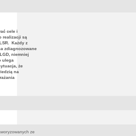
ać cele i
realizacji są
ń LSR. Każdy z
na zdiagnozowane
LGD, niemniej
 ulega
ytuacja, że
iedzią na
rażania
faworyzowanych ze