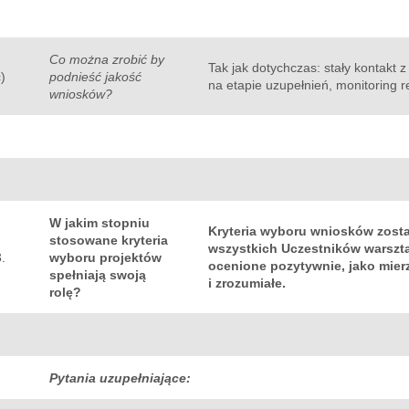
Co można zrobić by
Tak jak dotychczas: stały kontakt
c)
podnieść jakość
na etapie uzupełnień, monitoring r
wniosków?
W jakim stopniu
Kryteria wyboru wniosków zosta
stosowane kryteria
wszystkich Uczestników warszta
3.
wyboru projektów
ocenione pozytywnie, jako mier
spełniają swoją
i zrozumiałe.
rolę?
Pytania uzupełniające: