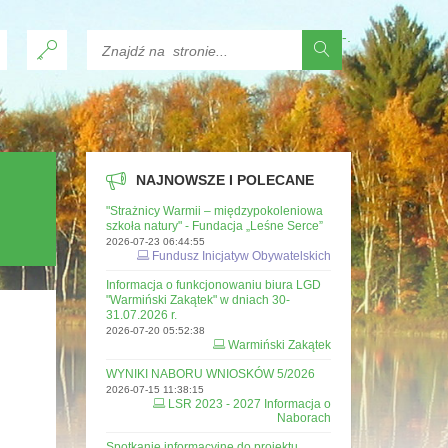
-
.
NAJNOWSZE I POLECANE
"Strażnicy Warmii – międzypokoleniowa
szkoła natury" - Fundacja „Leśne Serce”
2026-07-23 06:44:55
Fundusz Inicjatyw Obywatelskich
Informacja o funkcjonowaniu biura LGD
"Warmiński Zakątek" w dniach 30-
31.07.2026 r.
2026-07-20 05:52:38
Warmiński Zakątek
WYNIKI NABORU WNIOSKÓW 5/2026
2026-07-15 11:38:15
LSR 2023 - 2027 Informacja o
Naborach
Spotkanie informacyjne do projektu