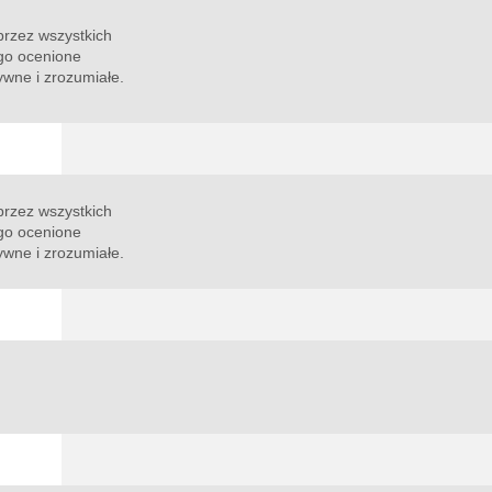
przez wszystkich
ego ocenione
ywne i zrozumiałe.
przez wszystkich
ego ocenione
tywne i zrozumiałe.