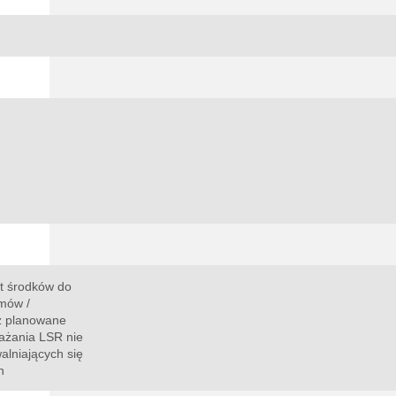
13:00
14:00
15:00
16:00
17:00
18:00
19:00
20°C
21°C
21°C
21°C
21°C
20°C
20°C
t środków do
umów /
ż planowane
ażania LSR nie
alniających się
h