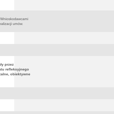
 z Wnioskodawcami
ealizacji umów.
ły przez
tu refleksyjnego
zalne, obiektywne