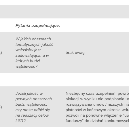
Pytania uzupełniające:
06:00
07:00
08:00
09:00
10:00
11:00
12:00
W jakich obszarach
tematycznych jakość
15°C
15°C
16°C
17°C
18°C
19°C
19°C
wniosków jest
a)
brak uwag
zadowalająca, a w
których budzi
wątpliwość?
Jeżeli jakość w
Niezbędny czas uzupełnień, powró
pewnych obszarach
alokacji w wyniku nie podpisania 
budzi wątpliwość,
rozwiązywania umów / niższych ni
b)
czy może odbić się
płatności w końcowym okresie wdr
na realizacji celów
pozwoli na ponowne włączenie "uw
LSR?
funduszy" do działań konkursowyc