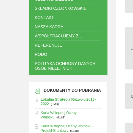
SKŁADKI CZŁONKOWSKIE
KONTAKT
NASZA KADRA
WSPÓŁPRACUJEMY Z...
REFERENCJE
RODO
POLITYKA OCHRONY DANYCH
OSÓB NIELETNICH
.
DOKUMENTY DO POBRANIA
Lokalna Strategia Rozwoju 2016-
2022
(3MB)
Karta Wstępnej Oceny
Wniosku
(61kB)
Karta Wstępnej Oceny Wniosku -
Projekt Grantowy
(42kB)