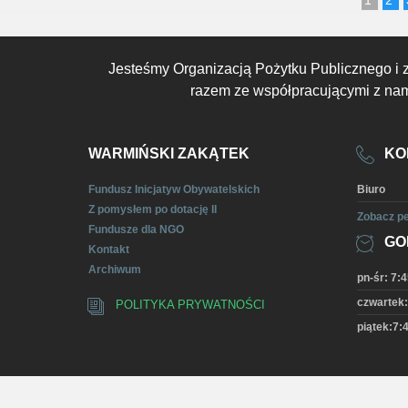
Jesteśmy Organizacją Pożytku Publicznego i 
razem ze współpracującymi z nami
WARMIŃSKI ZAKĄTEK
KO
Fundusz Inicjatyw Obywatelskich
Biuro
Z pomysłem po dotację II
Zobacz pe
Fundusze dla NGO
GO
Kontakt
Archiwum
pn-śr: 7:4
czwartek:
POLITYKA PRYWATNOŚCI
piątek:7:4