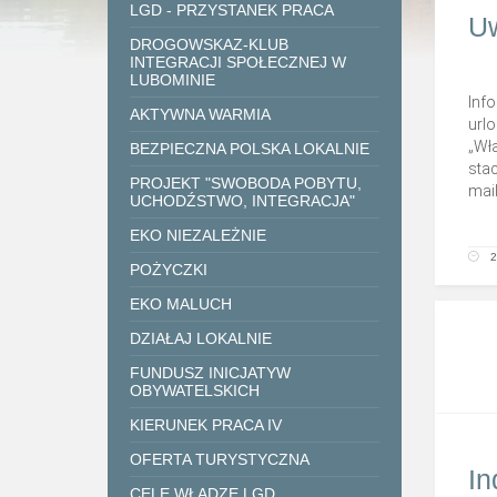
LGD - PRZYSTANEK PRACA
U
DROGOWSKAZ-KLUB
INTEGRACJI SPOŁECZNEJ W
LUBOMINIE
Inf
AKTYWNA WARMIA
url
„Wł
BEZPIECZNA POLSKA LOKALNIE
sta
PROJEKT "SWOBODA POBYTU,
mail
UCHODŹSTWO, INTEGRACJA"
EKO NIEZALEŻNIE
2
POŻYCZKI
EKO MALUCH
DZIAŁAJ LOKALNIE
FUNDUSZ INICJATYW
OBYWATELSKICH
KIERUNEK PRACA IV
OFERTA TURYSTYCZNA
In
CELE WŁADZE LGD