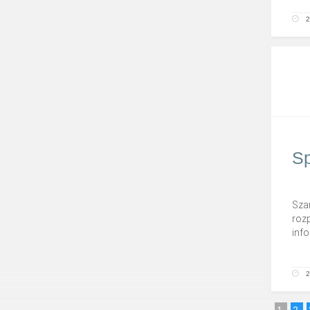
2
Sp
Sza
roz
info
2
1
2