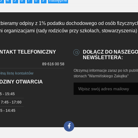
zbieramy odpisy z 1% podatku dochodowego od osób fizycznyc
 organizacjami (rady rodziców przy szkołach, stowarzyszenia)
NTAKT TELEFONICZNY
DOŁĄCZ DO NASZEG
NEWSLETTERA:
89 616 00 58
Otrzymuj informacje zaraz po ich publi
łną listę kontaktów
stonach "Warmińskiego Zakątka"
DZINY OTWARCIA
5 - 15:45
 7:45 - 17:00
5 - 14:45