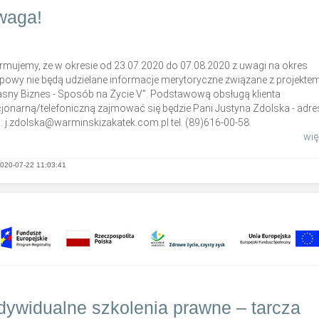
waga!
ormujemy, że w okresie od 23.07.2020 do 07.08.2020 z uwagi na okres
opowy nie będą udzielane informacje merytoryczne związane z projekte
asny Biznes - Sposób na Życie V”. Podstawową obsługą klienta
cjonarną/telefoniczną zajmować się będzie Pani Justyna Zdolska - adres
: j.zdolska@warminskizakatek.com.pl tel. (89)616-00-58.
więc
020-07-22 11:03:41
dywidualne szkolenia prawne – tarcza