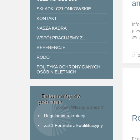
an
SKŁADKI CZŁONKOWSKIE
KONTAKT
Inf
NASZA KADRA
prz
zwi
WSPÓŁPRACUJEMY Z...
REFERENCJE
2
RODO
POLITYKA OCHRONY DANYCH
OSÓB NIELETNICH
.
Dokumenty do
pobrania
projekt Własny Biznes V
Regulamin rekrutacji
Ro
zał.1 Formularz kwalifikacyjny
Przy