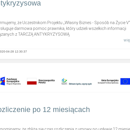
tykryzysowa
ormujemy, że Uczestnikom Projektu „Własny Biznes - Sposób na Życie V
ysługuje darmowa pomoc prawnika, który udzieli wszelkich informacji
ązanych z TARCZĄ ANTYKRYZYSOWĄ.
więc
020-04-28 12:30:37
zliczenie po 12 miesiącach
pominamy, że zbliża się czas rozliczenia z umowy po upływie 12 miesię