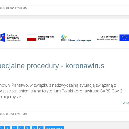
020-04-02 12:31:35
ecjalne procedury - koronawirus
nowni Państwo, w związku z nadzwyczajną sytuacją związaną z
przestrzenianiem się na terytorium Polski koronawirusa SARS-Cov-2
rmujemy że...
więc
020-03-23 12:19:39
3
4
5
6
7
8
9
następne