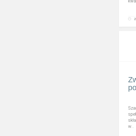
kwa
2
Zw
p
Sza
spe
skła
w...