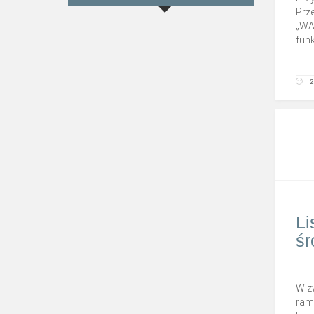
Prz
„WA
fun
2
Li
śr
W z
ram