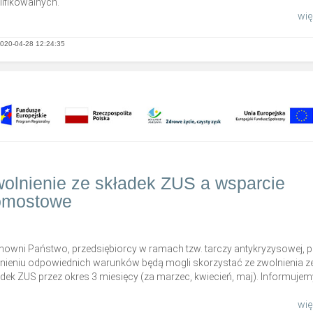
lifikowalnych.
więc
020-04-28 12:24:35
olnienie ze składek ZUS a wsparcie
omostowe
nowni Państwo, przedsiębiorcy w ramach tzw. tarczy antykryzysowej, 
łnieniu odpowiednich warunków będą mogli skorzystać ze zwolnienia z
dek ZUS przez okres 3 miesięcy (za marzec, kwiecień, maj). Informujemy
więc