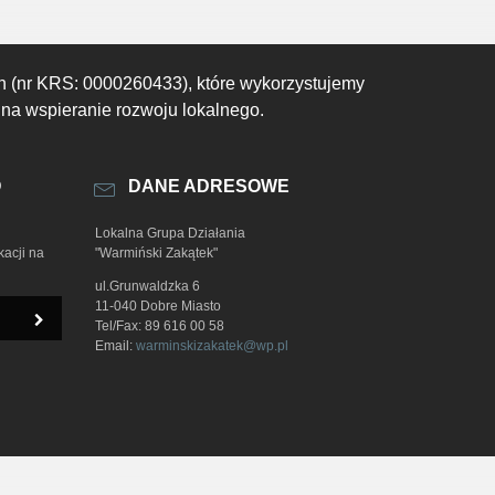
h (nr KRS: 0000260433), które wykorzystujemy
 na wspieranie rozwoju lokalnego.
O
DANE ADRESOWE
Lokalna Grupa Działania
kacji na
"Warmiński Zakątek"
ul.Grunwaldzka 6
11-040 Dobre Miasto
Tel/Fax: 89 616 00 58
Email:
warminskizakatek@wp.pl