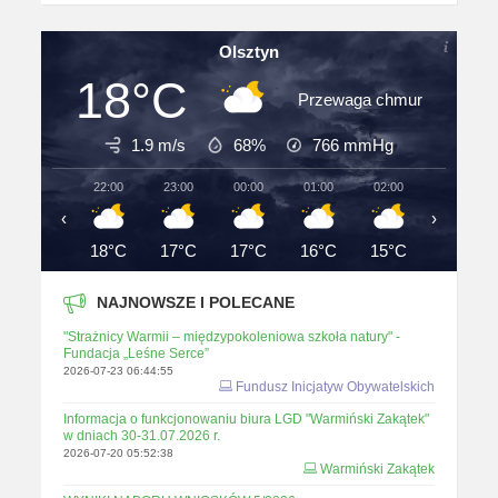
Olsztyn
18°C
Przewaga chmur
1.9 m/s
68%
766
mmHg
22:00
23:00
00:00
01:00
02:00
03:00
‹
›
18°C
17°C
17°C
16°C
15°C
15°C
NAJNOWSZE I POLECANE
"Strażnicy Warmii – międzypokoleniowa szkoła natury" -
Fundacja „Leśne Serce”
2026-07-23 06:44:55
Fundusz Inicjatyw Obywatelskich
Informacja o funkcjonowaniu biura LGD "Warmiński Zakątek"
w dniach 30-31.07.2026 r.
2026-07-20 05:52:38
Warmiński Zakątek