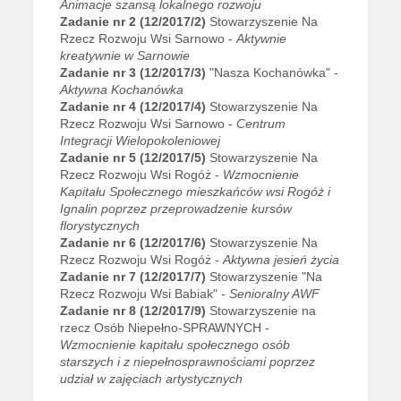
Animacje szansą lokalnego rozwoju
Zadanie nr 2 (12/2017/2)
Stowarzyszenie Na
Rzecz Rozwoju Wsi Sarnowo -
Aktywnie
kreatywnie w Sarnowie
Zadanie nr 3
(12/2017/3)
"Nasza Kochanówka" -
Aktywna Kochanówka
Zadanie nr 4
(12/2017/4)
Stowarzyszenie Na
Rzecz Rozwoju Wsi Sarnowo -
Centrum
Integracji Wielopokoleniowej
Zadanie nr 5 (12/2017/5)
Stowarzyszenie Na
Rzecz Rozwoju Wsi Rogóż -
Wzmocnienie
Kapitału Społecznego mieszkańców wsi Rogóż i
Ignalin poprzez przeprowadzenie kursów
florystycznych
Zadanie nr 6 (12/2017/6)
Stowarzyszenie Na
Rzecz Rozwoju Wsi Rogóż -
Aktywna jesień życia
Zadanie nr 7 (12/2017/7)
Stowarzyszenie "Na
Rzecz Rozwoju Wsi Babiak" -
Senioralny AWF
Zadanie nr 8 (12/2017/9)
Stowarzyszenie na
rzecz Osób Niepełno-SPRAWNYCH -
Wzmocnienie kapitału społecznego osób
starszych i z niepełnosprawnościami poprzez
udział w zajęciach artystycznych