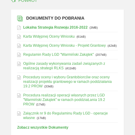
POWRÓT
DOKUMENTY DO POBRANIA
Lokalna Strategia Rozwoju 2016-2022
(3MB)
Karta Wstępnej Oceny Wniosku
(61kB)
Karta Wstępnej Oceny Wniosku - Projekt Grantowy
(42kB)
Regulamin Rady LGD "Warmiński Zakątek"
(207kB)
Ogólne zasady wykonywania zadań związanych z
realizacją strategii RLKS
(411kB)
Procedury oceny i wyboru Grantobiorców oraz oceny
realizacji projektu grantowego w ramach poddziałania
19.2 PROW
(33kB)
Procedura realizacji operacji własnych przez LGD
"Warmiński Zakątek" w ramach poddziaŁania 19.2
PROW
(17kB)
Załącznik nr 9 do Regulaminu Rady LGD - operacje
własne
(17kB)
Zobacz wszystkie Dokumenty