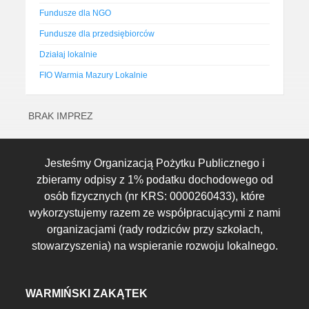
Fundusze dla NGO
Fundusze dla przedsiębiorców
Działaj lokalnie
FIO Warmia Mazury Lokalnie
BRAK IMPREZ
Jesteśmy Organizacją Pożytku Publicznego i
zbieramy odpisy z 1% podatku dochodowego od
osób fizycznych (nr KRS: 0000260433), które
wykorzystujemy razem ze współpracującymi z nami
organizacjami (rady rodziców przy szkołach,
stowarzyszenia) na wspieranie rozwoju lokalnego.
WARMIŃSKI ZAKĄTEK