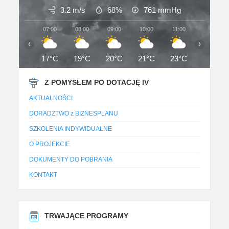
3.2 m/s
68%
761
mmHg
07:00
08:00
09:00
10:00
11:00
12:00
‹
›
17°C
19°C
20°C
21°C
23°C
25°C
Z POMYSŁEM PO DOTACJĘ IV
AKTUALNOŚCI
DORADZTWO z BIZNESPLANU
SZKOLENIA INDYWIDUALNE
O PROJEKCIE
DOKUMENTY DO POBRANIA
KONTAKT
TRWAJĄCE PROGRAMY