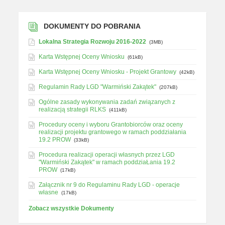
DOKUMENTY DO POBRANIA
Lokalna Strategia Rozwoju 2016-2022
(3MB)
Karta Wstępnej Oceny Wniosku
(61kB)
Karta Wstępnej Oceny Wniosku - Projekt Grantowy
(42kB)
Regulamin Rady LGD "Warmiński Zakątek"
(207kB)
Ogólne zasady wykonywania zadań związanych z
realizacją strategii RLKS
(411kB)
Procedury oceny i wyboru Grantobiorców oraz oceny
realizacji projektu grantowego w ramach poddziałania
19.2 PROW
(33kB)
Procedura realizacji operacji własnych przez LGD
"Warmiński Zakątek" w ramach poddziaŁania 19.2
PROW
(17kB)
Załącznik nr 9 do Regulaminu Rady LGD - operacje
własne
(17kB)
Zobacz wszystkie Dokumenty