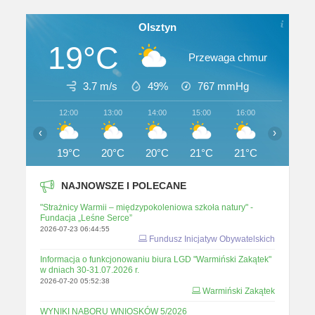
Olsztyn
19°C
Przewaga chmur
3.7 m/s
49%
767
mmHg
12:00
13:00
14:00
15:00
16:00
17:00
‹
›
19°C
20°C
20°C
21°C
21°C
21°C
NAJNOWSZE I POLECANE
"Strażnicy Warmii – międzypokoleniowa szkoła natury" -
Fundacja „Leśne Serce”
2026-07-23 06:44:55
Fundusz Inicjatyw Obywatelskich
Informacja o funkcjonowaniu biura LGD "Warmiński Zakątek"
w dniach 30-31.07.2026 r.
2026-07-20 05:52:38
Warmiński Zakątek
WYNIKI NABORU WNIOSKÓW 5/2026