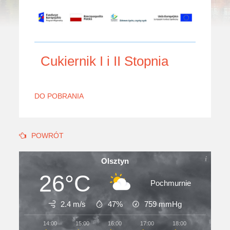
Cukiernik I i II Stopnia
DO POBRANIA
POWRÓT
Olsztyn
26°C
Pochmurnie
2.4 m/s
47%
759
mmHg
14:00
15:00
16:00
17:00
18:00
19:00