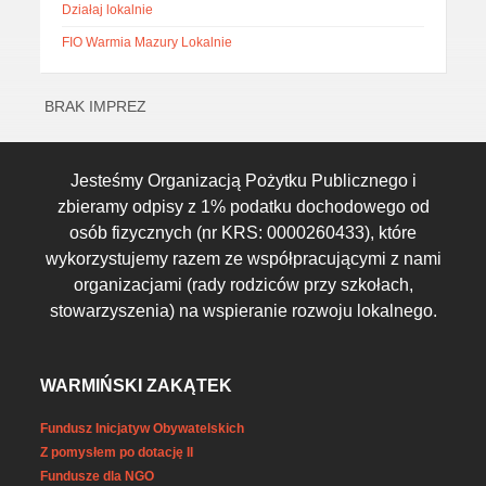
Działaj lokalnie
FIO Warmia Mazury Lokalnie
BRAK IMPREZ
Jesteśmy Organizacją Pożytku Publicznego i
zbieramy odpisy z 1% podatku dochodowego od
osób fizycznych (nr KRS: 0000260433), które
wykorzystujemy razem ze współpracującymi z nami
organizacjami (rady rodziców przy szkołach,
stowarzyszenia) na wspieranie rozwoju lokalnego.
WARMIŃSKI ZAKĄTEK
Fundusz Inicjatyw Obywatelskich
Z pomysłem po dotację II
Fundusze dla NGO