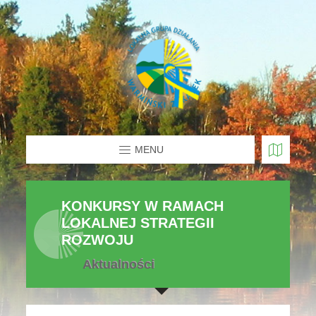
MENU
KONKURSY W RAMACH
LOKALNEJ STRATEGII
ROZWOJU
Aktualności