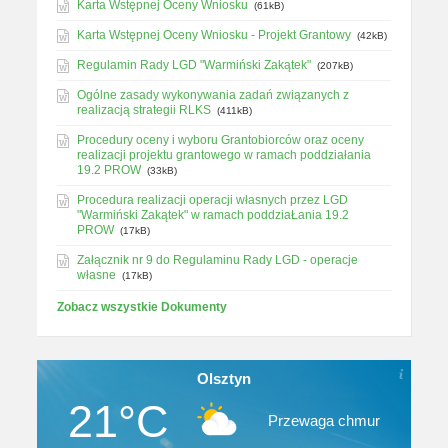
Karta Wstępnej Oceny Wniosku
(61kB)
Karta Wstępnej Oceny Wniosku - Projekt Grantowy
(42kB)
Regulamin Rady LGD "Warmiński Zakątek"
(207kB)
Ogólne zasady wykonywania zadań związanych z
realizacją strategii RLKS
(411kB)
Procedury oceny i wyboru Grantobiorców oraz oceny
realizacji projektu grantowego w ramach poddziałania
19.2 PROW
(33kB)
Procedura realizacji operacji własnych przez LGD
"Warmiński Zakątek" w ramach poddziaŁania 19.2
PROW
(17kB)
Załącznik nr 9 do Regulaminu Rady LGD - operacje
własne
(17kB)
Zobacz wszystkie Dokumenty
Olsztyn
21°C
Przewaga chmur