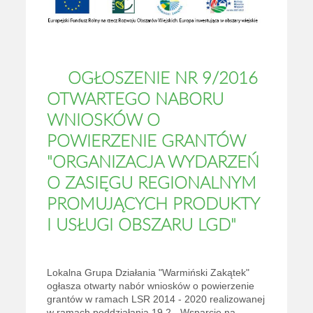
OGŁOSZENIE NR 9/2016
OTWARTEGO NABORU
WNIOSKÓW O
POWIERZENIE GRANTÓW
"ORGANIZACJA WYDARZEŃ
O ZASIĘGU REGIONALNYM
PROMUJĄCYCH PRODUKTY
I USŁUGI OBSZARU LGD"
Lokalna Grupa Działania "Warmiński Zakątek"
ogłasza otwarty nabór wniosków o powierzenie
grantów w ramach LSR 2014 - 2020 realizowanej
w ramach poddziałania 19.2. „Wsparcie na