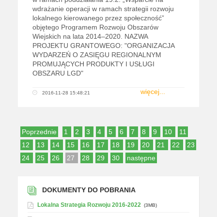
wdrażanie operacji w ramach strategii rozwoju
lokalnego kierowanego przez społeczność”
objętego Programem Rozwoju Obszarów
Wiejskich na lata 2014–2020. NAZWA
PROJEKTU GRANTOWEGO: "ORGANIZACJA
WYDARZEŃ O ZASIĘGU REGIONALNYM
PROMUJĄCYCH PRODUKTY I USŁUGI
OBSZARU LGD"
więcej...
2016-11-28 15:48:21
Poprzednie
1
2
3
4
5
6
7
8
9
10
11
12
13
14
15
16
17
18
19
20
21
22
23
24
25
26
27
28
29
30
następne
DOKUMENTY DO POBRANIA
Lokalna Strategia Rozwoju 2016-2022
(3MB)