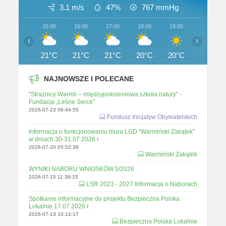
3.1 m/s
47%
767
mmHg
15:00
16:00
17:00
18:00
19:00
20:00
‹
›
21°C
21°C
21°C
20°C
20°C
19°C
NAJNOWSZE I POLECANE
"Strażnicy Warmii – międzypokoleniowa szkoła natury" -
Fundacja „Leśne Serce”
2026-07-23 06:44:55
Fundusz Inicjatyw Obywatelskich
Informacja o funkcjonowaniu biura LGD "Warmiński Zakątek"
w dniach 30-31.07.2026 r.
2026-07-20 05:52:38
Warmiński Zakątek
WYNIKI NABORU WNIOSKÓW 5/2026
2026-07-15 11:38:15
LSR 2023 - 2027 Informacja o Naborach
Spotkanie informacyjne do projektu Bezpieczna Polska
Lokalnie 17.07.2026 r.
2026-07-13 10:14:17
Bezpieczna Polska Lokalnie