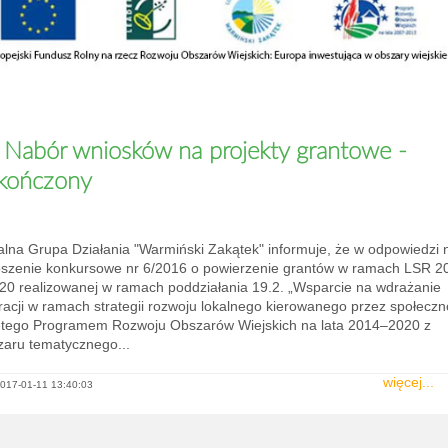
04:00
05:00
06:00
07:00
08:00
09:00
10:00
Nabór wniosków na projekty grantowe -
19°C
19°C
19°C
19°C
20°C
21°C
21°C
kończony
alna Grupa Działania "Warmiński Zakątek" informuje, że w odpowiedzi 
oszenie konkursowe nr 6/2016 o powierzenie grantów w ramach LSR 2
020 realizowanej w ramach poddziałania 19.2. „Wsparcie na wdrażanie
racji w ramach strategii rozwoju lokalnego kierowanego przez społeczn
ętego Programem Rozwoju Obszarów Wiejskich na lata 2014–2020 z
zaru tematycznego...
więcej...
017-01-11 13:40:03