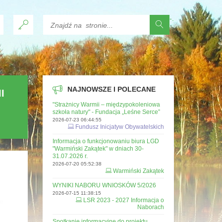
-
.
NAJNOWSZE I POLECANE
I
"Strażnicy Warmii – międzypokoleniowa
szkoła natury" - Fundacja „Leśne Serce”
2026-07-23 06:44:55
Fundusz Inicjatyw Obywatelskich
Informacja o funkcjonowaniu biura LGD
"Warmiński Zakątek" w dniach 30-
31.07.2026 r.
2026-07-20 05:52:38
Warmiński Zakątek
WYNIKI NABORU WNIOSKÓW 5/2026
2026-07-15 11:38:15
LSR 2023 - 2027 Informacja o
Naborach
Spotkanie informacyjne do projektu