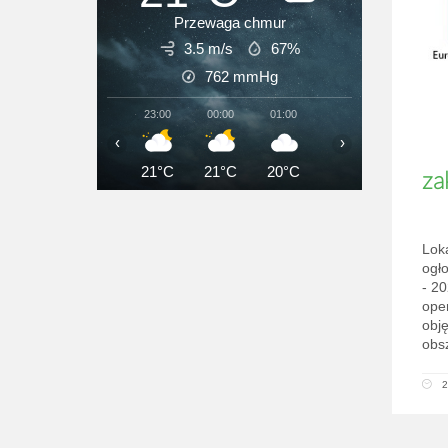
Przewaga chmur
3.5 m/s
67%
762
mmHg
23:00
00:00
01:00
02:00
03:00
‹
›
21°C
21°C
20°C
20°C
20°C
za
Lok
ogł
- 2
ope
obj
obs
2