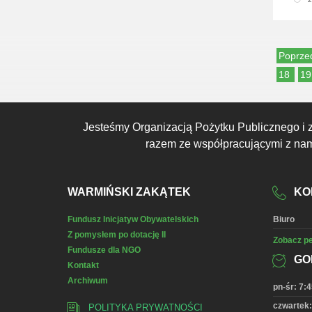
Poprze
18
1
Jesteśmy Organizacją Pożytku Publicznego i 
razem ze współpracującymi z nami
WARMIŃSKI ZAKĄTEK
KO
Fundusz Inicjatyw Obywatelskich
Biuro
Z pomysłem po dotację II
Zobacz pe
Fundusze dla NGO
GO
Kontakt
Archiwum
pn-śr: 7:4
czwartek:
POLITYKA PRYWATNOŚCI