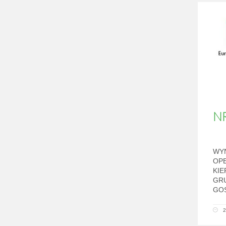
N
WY
OP
KIE
GRU
GOS
2