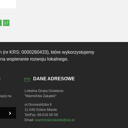
6
17
h (nr KRS: 0000260433), które wykorzystujemy
 na wspieranie rozwoju lokalnego.
O
DANE ADRESOWE
Lokalna Grupa Działania
kacji na
"Warmiński Zakątek"
ul.Grunwaldzka 6
11-040 Dobre Miasto
Tel/Fax: 89 616 00 58
Email:
warminskizakatek@wp.pl