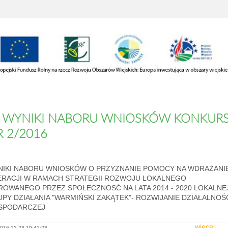
WYNIKI NABORU WNIOSKÓW KONKUR
R 2/2016
NIKI NABORU WNIOSKÓW O PRZYZNANIE POMOCY NA WDRAŻANI
ERACJI W RAMACH STRATEGII ROZWOJU LOKALNEGO
ROWANEGO PRZEZ SPOŁECZNOSĆ NA LATA 2014 - 2020 LOKALNE
PY DZIAŁANIA "WARMIŃSKI ZAKĄTEK"- ROZWIJANIE DZIAŁALNOŚ
SPODARCZEJ
więcej...
016-12-28 19:41:28