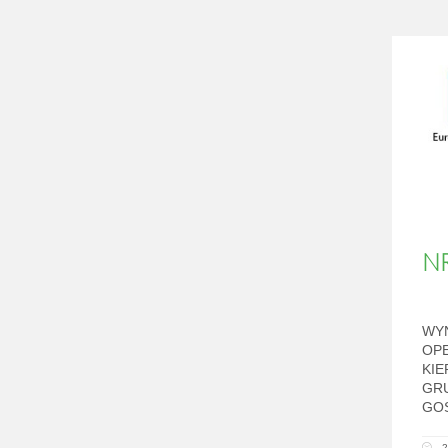
N
WY
OP
KIE
GRU
GO
2