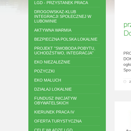
LGD - PRZYSTANEK PRACA
DROGOWSKAZ-KLUB
INTEGRACJI SPOŁECZNEJ W
LUBOMINIE
pr
AKTYWNA WARMIA
Do
BEZPIECZNA POLSKA LOKALNIE
PROJEKT "SWOBODA POBYTU,
UCHODŹSTWO, INTEGRACJA"
PR
DOK
EKO NIEZALEŻNIE
ogł
Spo
POŻYCZKI
EKO MALUCH
2
DZIAŁAJ LOKALNIE
FUNDUSZ INICJATYW
OBYWATELSKICH
KIERUNEK PRACA IV
OFERTA TURYSTYCZNA
CELE WŁADZE LGD