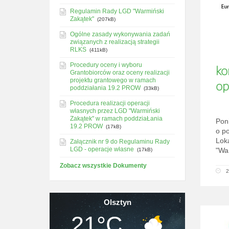
Regulamin Rady LGD "Warmiński
Zakątek"
(207kB)
Ogólne zasady wykonywania zadań
związanych z realizacją strategii
RLKS
(411kB)
Procedury oceny i wyboru
ko
Grantobiorców oraz oceny realizacji
projektu grantowego w ramach
op
poddziałania 19.2 PROW
(33kB)
Procedura realizacji operacji
własnych przez LGD "Warmiński
Zakątek" w ramach poddziaŁania
Pon
19.2 PROW
(17kB)
o p
Lok
Załącznik nr 9 do Regulaminu Rady
LGD - operacje własne
"War
(17kB)
Zobacz wszystkie Dokumenty
2
Olsztyn
21°C