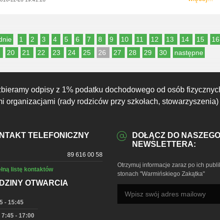
dnie
1
2
3
4
5
6
7
8
9
10
11
12
13
14
15
1
9
20
21
22
23
24
25
26
27
28
29
30
następne
zbieramy odpisy z 1% podatku dochodowego od osób fizycznyc
 organizacjami (rady rodziców przy szkołach, stowarzyszenia)
NTAKT TELEFONICZNY
DOŁĄCZ DO NASZEG
NEWSLETTERA:
89 616 00 58
Otrzymuj informacje zaraz po ich publi
łną listę kontaktów
stonach "Warmińskiego Zakątka"
DZINY OTWARCIA
5 - 15:45
 7:45 - 17:00