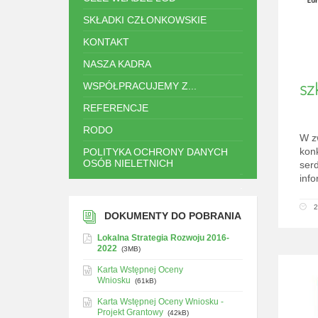
SKŁADKI CZŁONKOWSKIE
KONTAKT
NASZA KADRA
WSPÓŁPRACUJEMY Z...
sz
REFERENCJE
RODO
W z
kon
POLITYKA OCHRONY DANYCH
OSÓB NIELETNICH
ser
inf
.
2
DOKUMENTY DO POBRANIA
Lokalna Strategia Rozwoju 2016-
2022
(3MB)
Karta Wstępnej Oceny
Wniosku
(61kB)
Karta Wstępnej Oceny Wniosku -
Projekt Grantowy
(42kB)