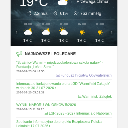
19°C
Przewaga chmur
2.2 m/s
61%
763
mmHg
04:00
05:00
06:00
07:00
08:00
09:00
‹
›
19°C
19°C
18°C
19°C
19°C
20°C
NAJNOWSZE I POLECANE
"Strażnicy Warmii – międzypokoleniowa szkoła natury" -
Fundacja „Leśne Serce”
2026-07-23 06:44:55
Fundusz Inicjatyw Obywatelskich
Informacja o funkcjonowaniu biura LGD "Warmiński Zakątek"
w dniach 30-31.07.2026 r.
2026-07-20 05:52:38
Warmiński Zakątek
WYNIKI NABORU WNIOSKÓW 5/2026
2026-07-15 11:38:15
LSR 2023 - 2027 Informacja o Naborach
Spotkanie informacyjne do projektu Bezpieczna Polska
Lokalnie 17.07.2026 r.