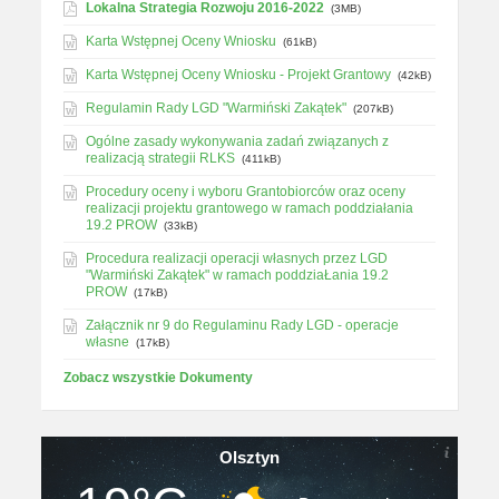
Lokalna Strategia Rozwoju 2016-2022
(3MB)
Karta Wstępnej Oceny Wniosku
(61kB)
Karta Wstępnej Oceny Wniosku - Projekt Grantowy
(42kB)
Regulamin Rady LGD "Warmiński Zakątek"
(207kB)
Ogólne zasady wykonywania zadań związanych z
realizacją strategii RLKS
(411kB)
Procedury oceny i wyboru Grantobiorców oraz oceny
realizacji projektu grantowego w ramach poddziałania
19.2 PROW
(33kB)
Procedura realizacji operacji własnych przez LGD
"Warmiński Zakątek" w ramach poddziaŁania 19.2
PROW
(17kB)
Załącznik nr 9 do Regulaminu Rady LGD - operacje
własne
(17kB)
Zobacz wszystkie Dokumenty
Olsztyn