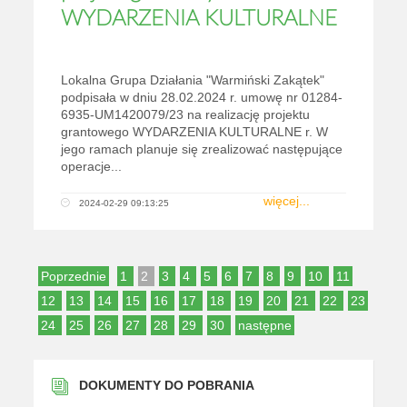
WYDARZENIA KULTURALNE
Lokalna Grupa Działania "Warmiński Zakątek"
podpisała w dniu 28.02.2024 r. umowę nr 01284-
6935-UM1420079/23 na realizację projektu
grantowego WYDARZENIA KULTURALNE r. W
jego ramach planuje się zrealizować następujące
operacje...
więcej...
2024-02-29 09:13:25
Poprzednie
1
2
3
4
5
6
7
8
9
10
11
12
13
14
15
16
17
18
19
20
21
22
23
24
25
26
27
28
29
30
następne
DOKUMENTY DO POBRANIA