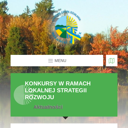
MENU
KONKURSY W RAMACH
LOKALNEJ STRATEGII
ROZWOJU
Aktualności