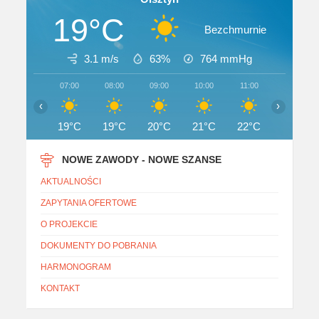
19°C
Bezchmurnie
3.1 m/s
63%
764
mmHg
07:00
08:00
09:00
10:00
11:00
12:00
‹
›
19°C
19°C
20°C
21°C
22°C
22°C
NOWE ZAWODY - NOWE SZANSE
AKTUALNOŚCI
ZAPYTANIA OFERTOWE
O PROJEKCIE
DOKUMENTY DO POBRANIA
HARMONOGRAM
KONTAKT