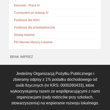
Kierunek - Praca IV
Z pomysłem po dotację IV
Fundusze dla NGO
Fundusze dla przedsiębiorców
Działaj lokalnie
FIO Warmia Mazury Lokalnie
BRAK IMPREZ
Jesteśmy Organizacją Pożytku Publicznego i
zbieramy odpisy z 1% podatku dochodowego od
osób fizycznych (nr KRS: 0000260433), które
wykorzystujemy razem ze współpracującymi z nami
organizacjami (rady rodziców przy szkołach,
stowarzyszenia) na wspieranie rozwoju lokalnego.