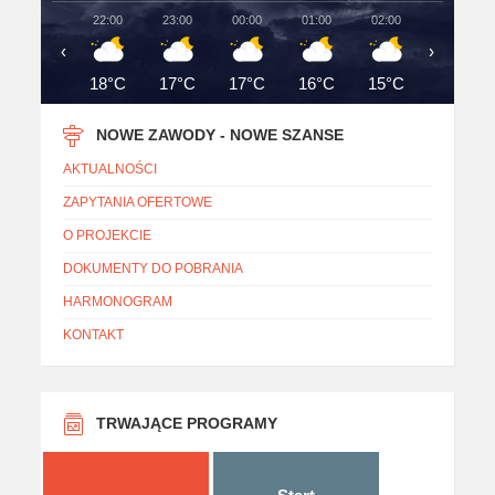
22:00
23:00
00:00
01:00
02:00
03:00
‹
›
18°C
17°C
17°C
16°C
15°C
15°C
NOWE ZAWODY - NOWE SZANSE
AKTUALNOŚCI
ZAPYTANIA OFERTOWE
O PROJEKCIE
DOKUMENTY DO POBRANIA
HARMONOGRAM
KONTAKT
TRWAJĄCE PROGRAMY