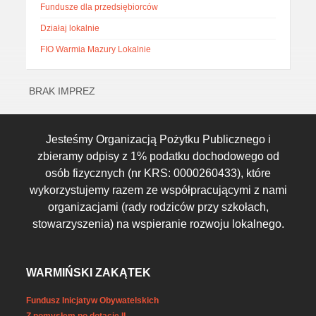
Fundusze dla przedsiębiorców
Działaj lokalnie
FIO Warmia Mazury Lokalnie
BRAK IMPREZ
Jesteśmy Organizacją Pożytku Publicznego i
zbieramy odpisy z 1% podatku dochodowego od
osób fizycznych (nr KRS: 0000260433), które
wykorzystujemy razem ze współpracującymi z nami
organizacjami (rady rodziców przy szkołach,
stowarzyszenia) na wspieranie rozwoju lokalnego.
WARMIŃSKI ZAKĄTEK
Fundusz Inicjatyw Obywatelskich