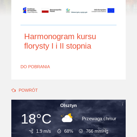
Harmonogram kursu
florysty I i II stopnia
DO POBRANIA
POWRÓT
Olsztyn
18°C
Przewaga chmur
1.9 m/s
68%
766
mmHg