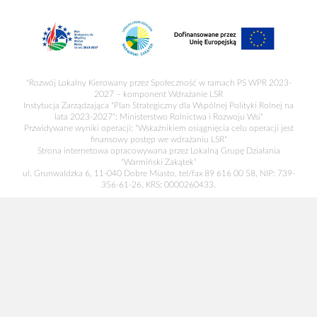
"Rozwój Lokalny Kierowany przez Społeczność w ramach PS WPR 2023-
2027 – komponent Wdrażanie LSR
Instytucja Zarządzająca "Plan Strategiczny dla Wspólnej Polityki Rolnej na
lata 2023-2027": Ministerstwo Rolnictwa i Rozwoju Wsi"
Przwidywane wyniki operacji: "Wskaźnikiem osiągnięcia celu operacji jest
finansowy postęp we wdrażaniu LSR"
Strona internetowa opracowywana przez Lokalną Grupę Działania
"Warmiński Zakątek"
ul. Grunwaldzka 6, 11-040 Dobre Miasto, tel/fax 89 616 00 58, NIP: 739-
356-61-26, KRS: 0000260433.