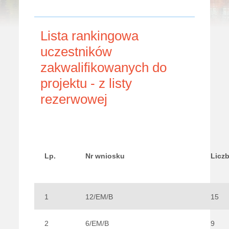
Lista rankingowa
uczestników
zakwalifikowanych do
projektu - z listy
rezerwowej
Lp.
Nr wniosku
Licz
1
12/EM/B
15
2
6/EM/B
9