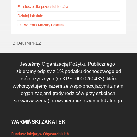
Fundusze dla przedsiębiorców
Działaj lokalnie
FIO Warmia Mazury Lokalnie
BRAK IMPREZ
Jesteśmy Organizacją Pożytku Publicznego i
zbieramy odpisy z 1% podatku dochodowego od
osób fizycznych (nr KRS: 0000260433), które
wykorzystujemy razem ze współpracującymi z nami
organizacjami (rady rodziców przy szkołach,
stowarzyszenia) na wspieranie rozwoju lokalnego.
WARMIŃSKI ZAKĄTEK
Fundusz Inicjatyw Obywatelskich