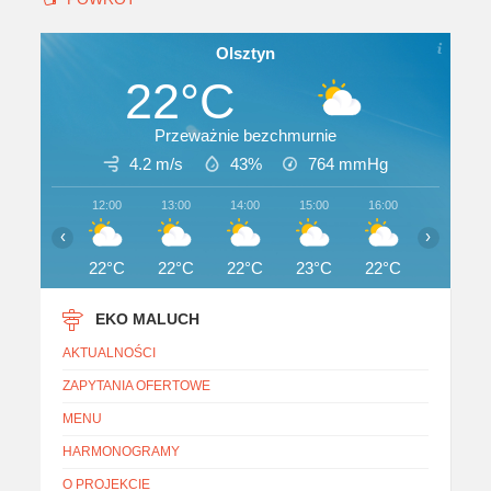
Olsztyn
22°C
Przeważnie bezchmurnie
4.2 m/s
43%
764
mmHg
12:00
13:00
14:00
15:00
16:00
17:00
‹
›
22°C
22°C
22°C
23°C
22°C
22°C
EKO MALUCH
AKTUALNOŚCI
ZAPYTANIA OFERTOWE
MENU
HARMONOGRAMY
O PROJEKCIE