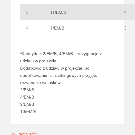
3
11/EM/B
4
4
7/EM/B
3
*Kandydaci 2/EM/B, 4/EM/B – rezygnacja z
udziału w projekcie
Dodatkowo z udziału w projekcie, po
opublikowaniu list rankingowych przyjęto
rezygnacje wniosków:
2/EM/B
4/EM/B
9/EM/B
10/EM/B
POWRÓT