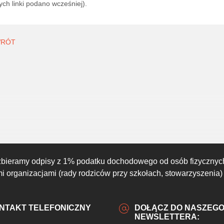
ych linki podano wcześniej).
05:00
06:00
07:00
08:00
09:00
10:00
11:00
19°C
19°C
19°C
20°C
21°C
21°C
22°C
RÓT
zbieramy odpisy z 1% podatku dochodowego od osób fizycznyc
 organizacjami (rady rodziców przy szkołach, stowarzyszenia)
NTAKT TELEFONICZNY
DOŁĄCZ DO NASZEG
NEWSLETTERA: