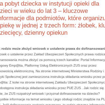
a pobyt dziecka w instytucji opieki dla
zieci w wieku do lat 3 – kluczowe
nformacje dla podmiotów, które organiz
piekę w jednej z trzech form: żłobek, kl
ziecięcy, dzienny opiekun
 rodzic może złożyć wniosek o ustalenie prawa do dofinansowan
osek o ustalenie przez Zakład Ubezpieczeń Społecznych prawa rodzic
inansowania można złożyć za pomocą trzech kanałów: Portal Informacy
ugowy Emp@tia, Platformę Usług Elektronicznych ZUS oraz przez
owością elektroniczną. Na stronie internetowej Ministerstwa Rodziny i
tyki Społecznej jest zamieszczona instrukcja składania wniosku przez po
@tia: Z kolei na stronie internetowej Zakładu Ubezpieczeń Społeczny
 dostępna instrukcja składania wniosku przez PUE ZUS . Jak rodzic się
ie, że ZUS rozpatrzył wniosek i przyznał dofinasowanie na dziecko?
stkie informacje na temat wniosku i jego obsługi rodzic znajdzie na P
 Jeśli dofinasowanie zostanie przyznane, to rodzic otrzyma informację