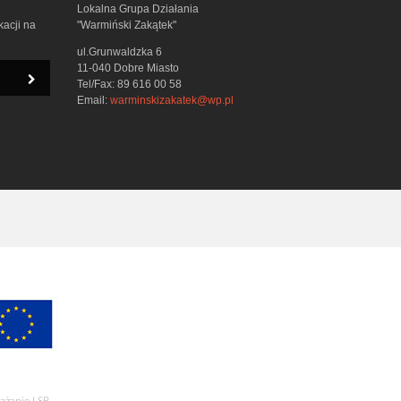
Lokalna Grupa Działania
kacji na
"Warmiński Zakątek"
ul.Grunwaldzka 6
11-040 Dobre Miasto
Tel/Fax: 89 616 00 58
Email:
warminskizakatek@wp.pl