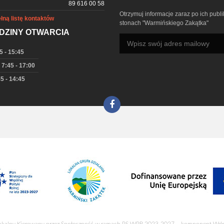
89 616 00 58
Otrzymuj informacje zaraz po ich publi
łną listę kontaktów
stonach "Warmińskiego Zakątka"
DZINY OTWARCIA
5 - 15:45
 7:45 - 17:00
5 - 14:45