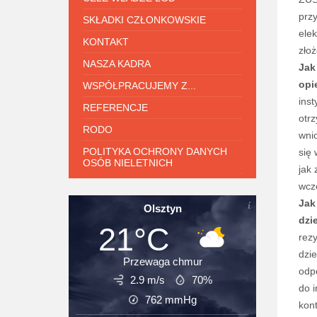
prz
SKŁADKI CZŁONKOWSKIE
elek
KONTAKT
zło
NASZA KADRA
Jak
opi
WSPÓŁPRACUJEMY Z...
ins
REFERENCJE
otr
RODO
wnio
POLITYKA OCHRONY DANYCH
się
OSÓB NIELETNICH
jak 
.
wcze
Jak
Olsztyn
dzi
21°C
rezy
dzi
Przewaga chmur
odp
2.9 m/s
70%
do i
762
mmHg
kont