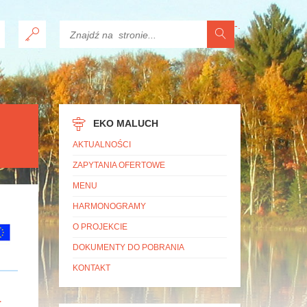
-
.
EKO MALUCH
AKTUALNOŚCI
ZAPYTANIA OFERTOWE
MENU
HARMONOGRAMY
O PROJEKCIE
DOKUMENTY DO POBRANIA
KONTAKT
a