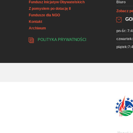
Fundusz Inicjatyw Obywatelskich
Biuro
Z pomysłem po dotację II
Zobacz pe
Fundusze dla NGO
GO
Kontakt
Archiwum
pn-śr: 7:4
czwartek:
POLITYKA PRYWATNOŚCI
piątek:7:4