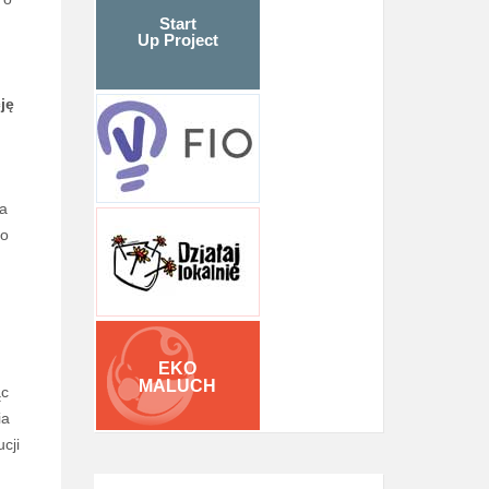
Start
Up Project
ję
da
to
EKO
MALUCH
ąc
ia
cji