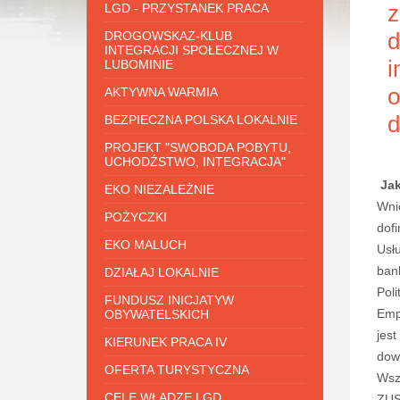
z
LGD - PRZYSTANEK PRACA
d
DROGOWSKAZ-KLUB
INTEGRACJI SPOŁECZNEJ W
i
LUBOMINIE
o
AKTYWNA WARMIA
d
BEZPIECZNA POLSKA LOKALNIE
PROJEKT "SWOBODA POBYTU,
UCHODŹSTWO, INTEGRACJA"
Jak
EKO NIEZALEŻNIE
Wni
POŻYCZKI
dof
EKO MALUCH
Usł
bank
DZIAŁAJ LOKALNIE
Poli
FUNDUSZ INICJATYW
Emp
OBYWATELSKICH
jest
KIERUNEK PRACA IV
dow
OFERTA TURYSTYCZNA
Wszy
CELE WŁADZE LGD
ZUS.