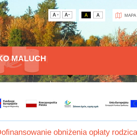
MAPA
KO MALUCH
ofinansowanie obniżenia opłaty rodzic