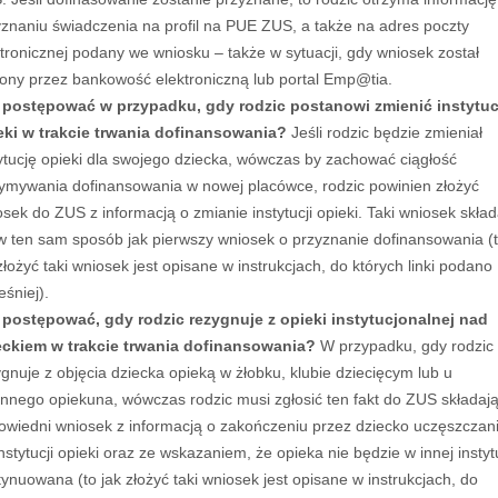
yznaniu świadczenia na profil na PUE ZUS, a także na adres poczty
tronicznej podany we wniosku – także w sytuacji, gdy wniosek został
żony przez bankowość elektroniczną lub portal Emp@tia.
 postępować w przypadku, gdy rodzic postanowi zmienić instytuc
eki w trakcie trwania dofinansowania?
Jeśli rodzic będzie zmieniał
tytucję opieki dla swojego dziecka, wówczas by zachować ciągłość
zymywania dofinansowania w nowej placówce, rodzic powinien złożyć
sek do ZUS z informacją o zmianie instytucji opieki. Taki wniosek skła
 w ten sam sposób jak pierwszy wniosek o przyznanie dofinansowania (
złożyć taki wniosek jest opisane w instrukcjach, do których linki podano
śniej).
 postępować, gdy rodzic rezygnuje z opieki instytucjonalnej nad
eckiem w trakcie trwania dofinansowania?
W przypadku, gdy rodzic
gnuje z objęcia dziecka opieką w żłobku, klubie dziecięcym lub u
ennego opiekuna, wówczas rodzic musi zgłosić ten fakt do ZUS składaj
owiedni wniosek z informacją o zakończeniu przez dziecko uczęszczan
nstytucji opieki oraz ze wskazaniem, że opieka nie będzie w innej instytu
ynuowana (to jak złożyć taki wniosek jest opisane w instrukcjach, do