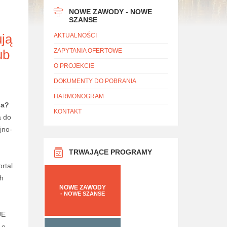
NOWE ZAWODY - NOWE
SZANSE
ują
AKTUALNOŚCI
ZAPYTANIA OFERTOWE
ub
O PROJEKCIE
DOKUMENTY DO POBRANIA
HARMONOGRAM
ia?
KONTAKT
a do
jno-
TRWAJĄCE PROGRAMY
rtal
ch
NOWE ZAWODY
- NOWE SZANSE
UE
 o