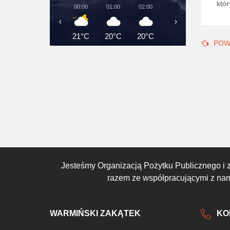
któr
00:00
01:00
02:00
03:00
04:00
‹
›
21°C
20°C
20°C
20°C
19°C
POW
Jesteśmy Organizacją Pożytku Publicznego i 
razem ze współpracującymi z nami
WARMIŃSKI ZAKĄTEK
KO