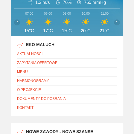
1.3 m/s
76%
769
mmHg
07:00
08:00
09:00
10:00
11:00
12:00
‹
›
15°C
17°C
19°C
20°C
21°C
22°C
EKO MALUCH
AKTUALNOŚCI
ZAPYTANIA OFERTOWE
MENU
HARMONOGRAMY
O PROJEKCIE
DOKUMENTY DO POBRANIA
KONTAKT
NOWE ZAWODY - NOWE SZANSE