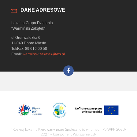
DANE ADRESOWE
Lokalna Grupa Działania
"Warmiński Zakątek"
ul.Grunwaldzka 6
11-040 Dobre Miasto
Tel/Fax: 89 616 00 58
Email:
warminskizakatek@wp.pl
"Rozwój Lokalny Kierowany przez Społeczność w ramach PS WPR 2023-
2027 – komponent Wdrażanie LSR