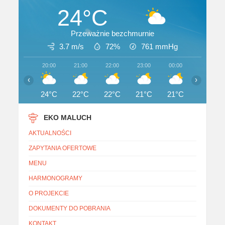
24°C
Przeważnie bezchmurnie
3.7 m/s
72%
761
mmHg
20:00
21:00
22:00
23:00
00:00
01:00
‹
›
24°C
22°C
22°C
21°C
21°C
20°C
EKO MALUCH
AKTUALNOŚCI
ZAPYTANIA OFERTOWE
MENU
HARMONOGRAMY
O PROJEKCIE
DOKUMENTY DO POBRANIA
KONTAKT