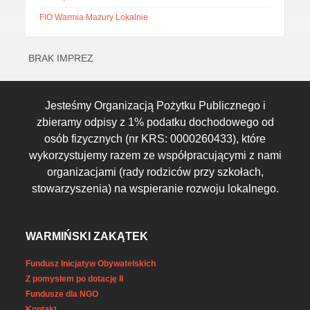
FIO Warmia Mazury Lokalnie
BRAK IMPREZ
Jesteśmy Organizacją Pożytku Publicznego i
zbieramy odpisy z 1% podatku dochodowego od
osób fizycznych (nr KRS: 0000260433), które
wykorzystujemy razem ze współpracującymi z nami
organizacjami (rady rodziców przy szkołach,
stowarzyszenia) na wspieranie rozwoju lokalnego.
WARMIŃSKI ZAKĄTEK
Fundusz Inicjatyw Obywatelskich
Z pomysłem po dotację II
Fundusze dla NGO
Kontakt