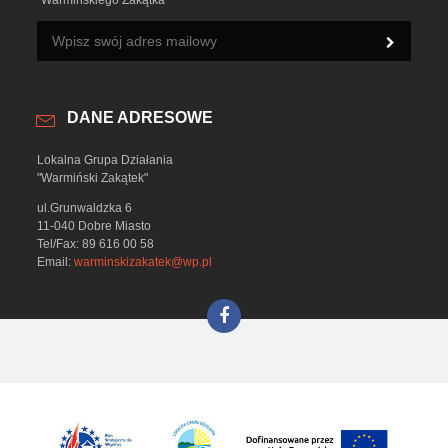
"Warmińskiego Zakątka"
DANE ADRESOWE
Lokalna Grupa Działania
"Warmiński Zakątek"
ul.Grunwaldzka 6
11-040 Dobre Miasto
Tel/Fax: 89 616 00 58
Email:
warminskizakatek@wp.pl