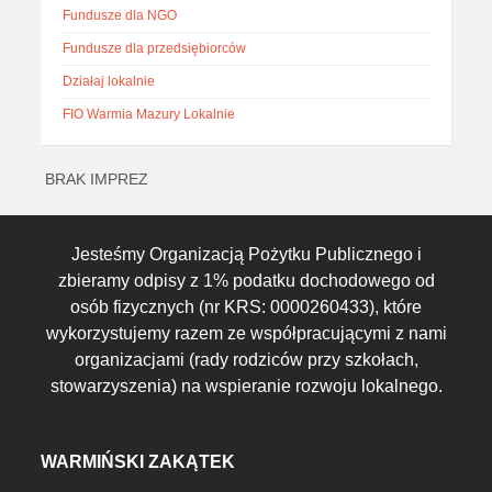
Fundusze dla NGO
Fundusze dla przedsiębiorców
Działaj lokalnie
FIO Warmia Mazury Lokalnie
BRAK IMPREZ
Jesteśmy Organizacją Pożytku Publicznego i
zbieramy odpisy z 1% podatku dochodowego od
osób fizycznych (nr KRS: 0000260433), które
wykorzystujemy razem ze współpracującymi z nami
organizacjami (rady rodziców przy szkołach,
stowarzyszenia) na wspieranie rozwoju lokalnego.
WARMIŃSKI ZAKĄTEK