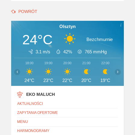
POWRÓT
Olsztyn
24°C
Bezchmurnie
3.1 m/s
42%
765
mmHg
18:00
19:00
20:00
21:00
22:00
23:00
‹
›
24°C
23°C
22°C
20°C
19°C
18°C
EKO MALUCH
AKTUALNOŚCI
ZAPYTANIA OFERTOWE
MENU
HARMONOGRAMY