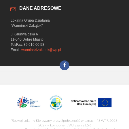
DANE ADRESOWE
Lokalna Grupa Działania
"Warmiński Zakątek"
ul.Grunwaldzka 6
11-040 Dobre Miasto
Tel/Fax: 89 616 00 58
Email:
warminskizakatek@wp.pl
"Rozwój Lokalny Kierowany przez Społeczność w ramach PS WPR 2023-
2027 – komponent Wdrażanie LSR