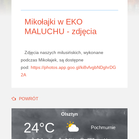
Mikołajki w EKO
MALUCHU - zdjęcia
Zdjęcia naszych milusińskich, wykonane
podczas Mikołajek, są dostępne
pod:
https://photos.app.goo.gl/ki8vfvgbNDghrDG
2A
POWRÓT
Olsztyn
24°C
Pochmurnie