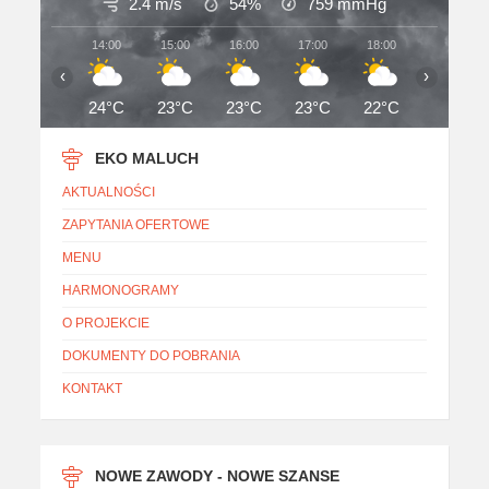
2.4 m/s
54%
759
mmHg
14:00
15:00
16:00
17:00
18:00
19:00
‹
›
24°C
23°C
23°C
23°C
22°C
22°C
EKO MALUCH
AKTUALNOŚCI
ZAPYTANIA OFERTOWE
MENU
HARMONOGRAMY
O PROJEKCIE
DOKUMENTY DO POBRANIA
KONTAKT
NOWE ZAWODY - NOWE SZANSE