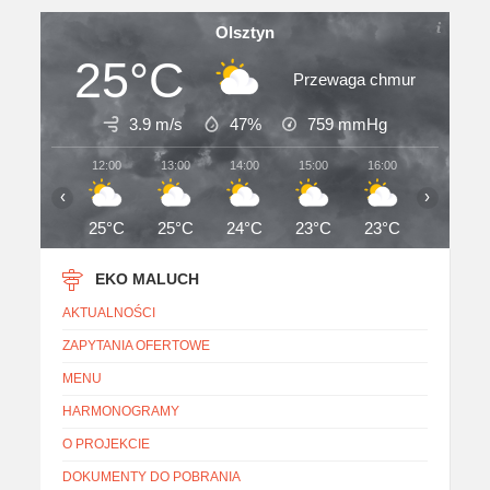
Olsztyn
25°C
Przewaga chmur
3.9 m/s
47%
759
mmHg
12:00
13:00
14:00
15:00
16:00
17:00
‹
›
25°C
25°C
24°C
23°C
23°C
23°C
EKO MALUCH
AKTUALNOŚCI
ZAPYTANIA OFERTOWE
MENU
HARMONOGRAMY
O PROJEKCIE
DOKUMENTY DO POBRANIA