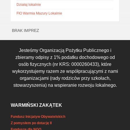
Działaj lokalnie
FIO Warmia Mazury Lokalnie
BRAK IMPREZ
Jesteśmy Organizacją Pożytku Publicznego i
zbieramy odpisy z 1% podatku dochodowego od
osób fizycznych (nr KRS: 0000260433), które
wykorzystujemy razem ze współpracującymi z nami
organizacjami (rady rodziców przy szkołach,
stowarzyszenia) na wspieranie rozwoju lokalnego.
WARMIŃSKI ZAKĄTEK
Fundusz Inicjatyw Obywatelskich
Z pomysłem po dotację II
Fundusze dla NGO