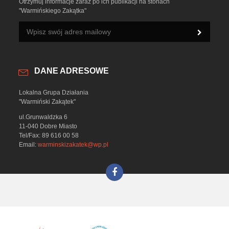
Otrzymuj informacje zaraz po ich publikacji na stonach
"Warmińskiego Zakątka"
DANE ADRESOWE
Lokalna Grupa Działania
"Warmiński Zakątek"
ul.Grunwaldzka 6
11-040 Dobre Miasto
Tel/Fax: 89 616 00 58
Email:
warminskizakatek@wp.pl