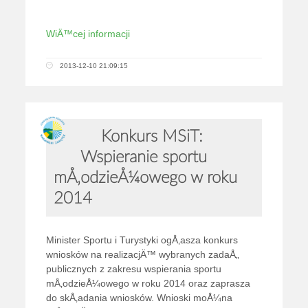
WiÄ™cej informacji
2013-12-10 21:09:15
Konkurs MSiT:
Wspieranie sportu
mÅ‚odzieÅ¼owego w roku
2014
Minister Sportu i Turystyki ogÅ‚asza konkurs
wniosków na realizacjÄ™ wybranych zadaÅ„
publicznych z zakresu wspierania sportu
mÅ‚odzieÅ¼owego w roku 2014 oraz zaprasza
do skÅ‚adania wniosków. Wnioski moÅ¼na