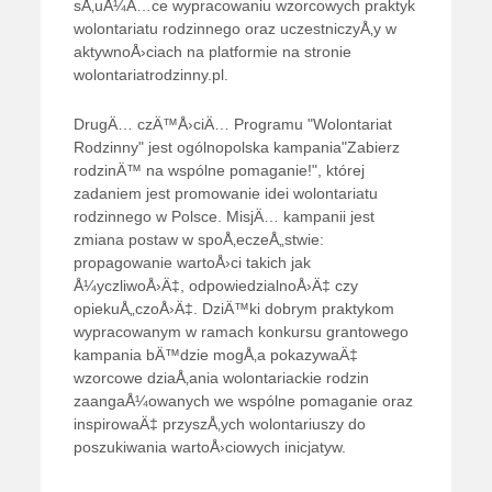
sÅ‚uÅ¼Ä…ce wypracowaniu wzorcowych praktyk
wolontariatu rodzinnego oraz uczestniczyÅ‚y w
aktywnoÅ›ciach na platformie na stronie
wolontariatrodzinny.pl.
DrugÄ… czÄ™Å›ciÄ… Programu "Wolontariat
Rodzinny" jest ogólnopolska kampania"Zabierz
rodzinÄ™ na wspólne pomaganie!", której
zadaniem jest promowanie idei wolontariatu
rodzinnego w Polsce. MisjÄ… kampanii jest
zmiana postaw w spoÅ‚eczeÅ„stwie:
propagowanie wartoÅ›ci takich jak
Å¼yczliwoÅ›Ä‡, odpowiedzialnoÅ›Ä‡ czy
opiekuÅ„czoÅ›Ä‡. DziÄ™ki dobrym praktykom
wypracowanym w ramach konkursu grantowego
kampania bÄ™dzie mogÅ‚a pokazywaÄ‡
wzorcowe dziaÅ‚ania wolontariackie rodzin
zaangaÅ¼owanych we wspólne pomaganie oraz
inspirowaÄ‡ przyszÅ‚ych wolontariuszy do
poszukiwania wartoÅ›ciowych inicjatyw.