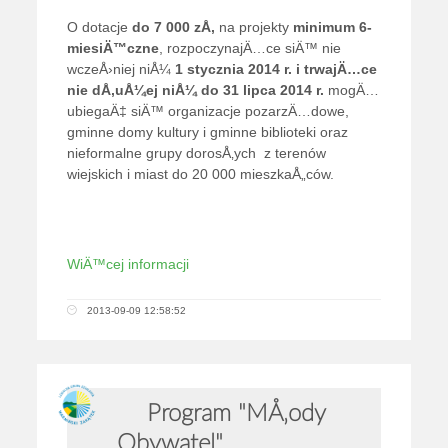
O dotacje
do 7 000 zÅ‚
na projekty
minimum 6-
miesiÄ™czne
, rozpoczynajÄ…ce siÄ™ nie
wczeÅ›niej niÅ¼
1 stycznia 2014 r. i trwajÄ…ce
nie dÅ‚uÅ¼ej niÅ¼ do 31 lipca 2014 r.
mogÄ…
ubiegaÄ‡ siÄ™ organizacje pozarzÄ…dowe,
gminne domy kultury i gminne biblioteki oraz
nieformalne grupy dorosÅ‚ych z terenów
wiejskich i miast do 20 000 mieszkaÅ„ców.
WiÄ™cej informacji
2013-09-09 12:58:52
Program "MÅ‚ody
Obywatel"