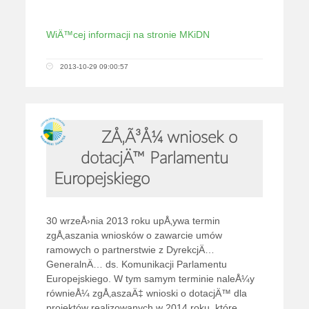
WiÄ™cej informacji na stronie MKiDN
2013-10-29 09:00:57
ZÅ‚Ã³Å¼ wniosek o
dotacjÄ™ Parlamentu
Europejskiego
30 wrzeÅ›nia 2013 roku upÅ‚ywa termin
zgÅ‚aszania wniosków o zawarcie umów
ramowych o partnerstwie z DyrekcjÄ…
GeneralnÄ… ds. Komunikacji Parlamentu
Europejskiego. W tym samym terminie naleÅ¼y
równieÅ¼ zgÅ‚aszaÄ‡ wnioski o dotacjÄ™ dla
projektów realizowanych w 2014 roku, które