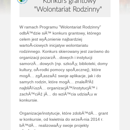
Konkurs grantowy
"Wolontariat Rodzinny"
W ramach Programu "Wolontariat Rodzinny"
odbÄ™dzie siÄ™ konkurs grantowy, którego
celem jest wyÅ‚onienie najbardziej
wartoÅ›ciowych inicjatyw wolontariatu
rodzinnego. Konkurs skierowany jest zarówno do
organizacji pozarzÄ…dowych i instytucji
samorzÄ…dowych (np. szkoÅ‚y, biblioteki, domy
kultury, oÅ›rodki pomocy spoÅ‚ecznej), które
mogÄ… zgÅ‚aszaÄ‡ swoje aplikacje, jak i do
samych rodzin, które mogÄ… znaleÅºÄ‡
najbliÅ¼szÄ… organizacjÄ™/instytucjÄ™ i
zachÄ™ciÄ‡ jÄ… do wziÄ™cia udziaÅ‚u w
konkursie.
Organizacje/instytucje, które zdobÄ™dÄ… grant
w konkursie, od kwietnia do wrzeÅ›nia 2014 r.
bÄ™dÄ… realizowaÅ‚y swoje projekty