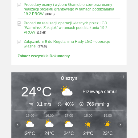
Procedury oceny i wyboru Grantobiorców oraz oceny
realizacji projektu grantowego w ramach poddziałania
19.2 PROW
(33kB)
Procedura realizacji operacji własnych przez LGD
"Warmiński Zakątek" w ramach poddziaŁania 19.2
PROW
(17kB)
Załącznik nr 9 do Regulaminu Rady LGD - operacje
własne
(17kB)
Zobacz wszystkie Dokumenty
Olsztyn
24°C
Przewaga chmur
3.1 m/s
40%
766
mmHg
15:00
16:00
17:00
18:00
19:00
20:00
‹
›
24°C
24°C
24°C
24°C
23°C
22°C