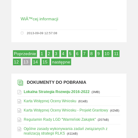
WiÄ™cej informacji
2013-09-09 12:57:08
Poprzednie
1
2
3
4
5
6
7
8
9
10
11
12
13
14
15
następne
DOKUMENTY DO POBRANIA
Lokalna Strategia Rozwoju 2016-2022
(3MB)
Karta Wstępnej Oceny Wniosku
(61kB)
Karta Wstępnej Oceny Wniosku - Projekt Grantowy
(42kB)
Regulamin Rady LGD "Warmiński Zakątek"
(207kB)
Ogólne zasady wykonywania zadań związanych z
realizacją strategii RLKS
(411kB)