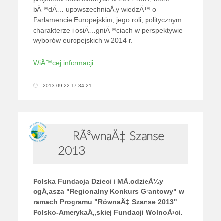
bÄ™dÄ… upowszechniaÅ‚y wiedzÄ™ o
Parlamencie Europejskim, jego roli, politycznym
charakterze i osiÄ…gniÄ™ciach w perspektywie
wyborów europejskich w 2014 r.
WiÄ™cej informacji
2013-09-22 17:34:21
RÃ³wnaÄ‡ Szanse
2013
Polska Fundacja Dzieci i MÅ‚odzieÅ¼y
ogÅ‚asza "Regionalny Konkurs Grantowy" w
ramach Programu "RównaÄ‡ Szanse 2013"
Polsko-AmerykaÅ„skiej Fundacji WolnoÅ›ci.