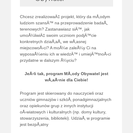
Chcesz zrealizowaÄ‡ projekt, który da mÅ‚odym
ludziom szansÄ™ na przeprowadzenie badaÅ„
terenowych? Zastanawiasz siÄ™, jak
umoÅ¼liwiÄ‡ swoim uczniom podjÄ™cie
konkretnych dziaÅ‚aÅ„ we wÅ‚asnej
miejscowoÅ›ci? A moÅ¼e zaleÅ¼y Ci na
wyposaÅ¼eniu ich w wiedzÄ™ i umiejÄ™tnoÅ›ci
przydatne w dalszym Å¼yciu?
JeÅ›li tak, program MÅ‚ody Obywatel jest
wÅ‚aÅ›nie dla Ciebie!
Program jest skierowany do nauczycieli oraz
uczniów gimnazjów i szkóÅ‚ ponadgimnazjalnych
oraz opiekunów grup z innych instytucji
oÅ›wiatowych i kulturalnych (np. domy kultury,
stowarzyszenia, biblioteki). UdziaÅ‚ w programie
jest bezpÅ‚atny