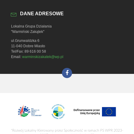
DANE ADRESOWE
Lokalna Grupa Działania
"Warmiński Zakątek"
ul.Grunwaldzka 6
11-040 Dobre Miasto
Tel/Fax: 89 616 00 58
Email:
warminskizakatek@wp.pl
"Rozwój Lokalny Kierowany przez Społeczność w ramach PS WPR 2023-