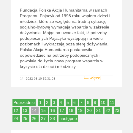
Fundacja Polska Akcja Humanitarna w ramach
Programu Pajacyk od 1998 roku wspiera dzieci i
młodzież, które ze względu na trudną sytuację
socjalno-bytową wymagają wsparcia w zakresie
dożywiania. Mając na uwadze fakt, iż potrzeby
podopiecznych Pajacyka występują na wielu
poziomach i wykraczają poza sferę dożywiania,
Polska Akcja Humanitarna postanowiła
odpowiedzieć na potrzeby podopiecznych i
powołała do życia nowy program wsparcia w
kryzysie dla dzieci i młodzieży...
więcej
2022-03-10 15:31:03
Poprzednie
1
2
3
4
5
6
7
8
9
10
11
12
13
14
15
16
17
18
19
20
21
22
23
24
25
26
27
28
następne