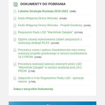
DOKUMENTY DO POBRANIA
Lokalna Strategia Rozwoju 2016-2022
(3MB)
Karta Wstępnej Oceny Wniosku
(61kB)
Karta Wstępnej Oceny Wniosku - Projekt Grantowy
(42kB)
Regulamin Rady LGD "Warmiński Zakątek"
(207kB)
Ogólne zasady wykonywania zadań związanych z
realizacją strategii RLKS
(411kB)
Procedury oceny i wyboru Grantobiorców oraz oceny
realizacji projektu grantowego w ramach poddziałania
19.2 PROW
(33kB)
Procedura realizacji operacji własnych przez LGD
"Warmiński Zakątek" w ramach poddziaŁania 19.2
PROW
(17kB)
Załącznik nr 9 do Regulaminu Rady LGD - operacje
własne
(17kB)
Zobacz wszystkie Dokumenty