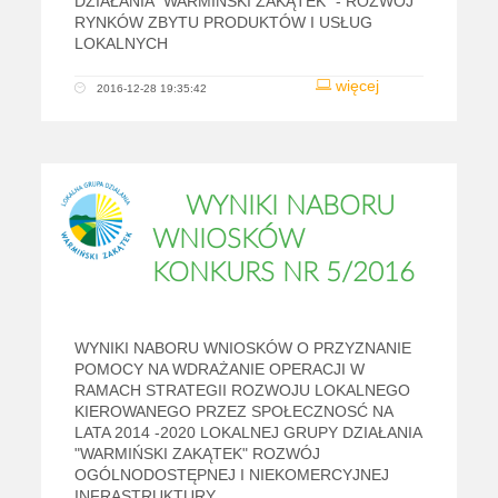
DZIAŁANIA "WARMIŃSKI ZAKĄTEK" - ROZWÓJ
RYNKÓW ZBYTU PRODUKTÓW I USŁUG
LOKALNYCH
więcej
2016-12-28 19:35:42
WYNIKI NABORU
WNIOSKÓW
KONKURS NR 5/2016
WYNIKI NABORU WNIOSKÓW O PRZYZNANIE
POMOCY NA WDRAŻANIE OPERACJI W
RAMACH STRATEGII ROZWOJU LOKALNEGO
KIEROWANEGO PRZEZ SPOŁECZNOSĆ NA
LATA 2014 -2020 LOKALNEJ GRUPY DZIAŁANIA
"WARMIŃSKI ZAKĄTEK" ROZWÓJ
OGÓLNODOSTĘPNEJ I NIEKOMERCYJNEJ
INFRASTRUKTURY