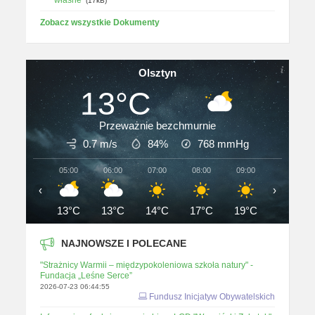
własne
(17kB)
Zobacz wszystkie Dokumenty
Olsztyn
13°C
Przeważnie bezchmurnie
0.7 m/s
84%
768
mmHg
05:00
06:00
07:00
08:00
09:00
10:00
‹
›
13°C
13°C
14°C
17°C
19°C
20°C
NAJNOWSZE I POLECANE
"Strażnicy Warmii – międzypokoleniowa szkoła natury" -
Fundacja „Leśne Serce”
2026-07-23 06:44:55
Fundusz Inicjatyw Obywatelskich