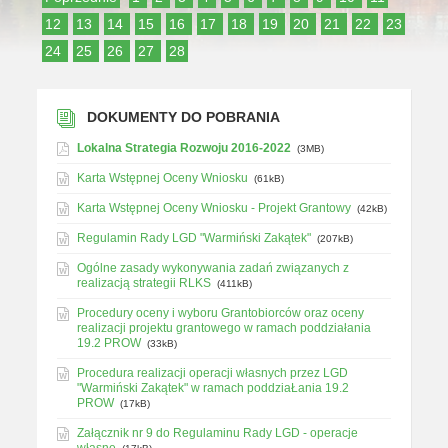
12
13
14
15
16
17
18
19
20
21
22
23
24
25
26
27
28
DOKUMENTY DO POBRANIA
Lokalna Strategia Rozwoju 2016-2022
(3MB)
Karta Wstępnej Oceny Wniosku
(61kB)
Karta Wstępnej Oceny Wniosku - Projekt Grantowy
(42kB)
Regulamin Rady LGD "Warmiński Zakątek"
(207kB)
Ogólne zasady wykonywania zadań związanych z
realizacją strategii RLKS
(411kB)
Procedury oceny i wyboru Grantobiorców oraz oceny
realizacji projektu grantowego w ramach poddziałania
19.2 PROW
(33kB)
Procedura realizacji operacji własnych przez LGD
"Warmiński Zakątek" w ramach poddziaŁania 19.2
PROW
(17kB)
Załącznik nr 9 do Regulaminu Rady LGD - operacje