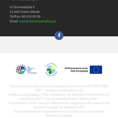
ul.Grunwaldzka 6
11-040 Dobre Miasto
Tel/Fax: 89 616 00 58
Email:
warminskizakatek@wp.pl
"Rozwój Lokalny Kierowany przez Społeczność w ramach PS WPR 2023-
2027 – komponent Wdrażanie LSR
Instytucja Zarządzająca "Plan Strategiczny dla Wspólnej Polityki Rolnej na
lata 2023-2027": Ministerstwo Rolnictwa i Rozwoju Wsi"
Przwidywane wyniki operacji: "Wskaźnikiem osiągnięcia celu operacji jest
finansowy postęp we wdrażaniu LSR"
Strona internetowa opracowywana przez Lokalną Grupę Działania
"Warmiński Zakątek"