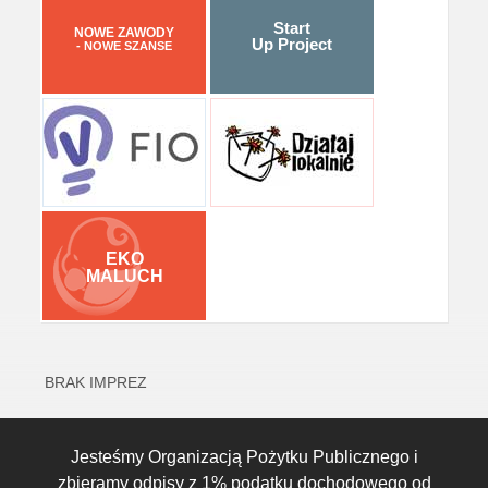
Start
NOWE ZAWODY
Up Project
- NOWE SZANSE
EKO
MALUCH
BRAK IMPREZ
Jesteśmy Organizacją Pożytku Publicznego i
zbieramy odpisy z 1% podatku dochodowego od