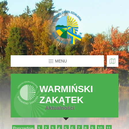
MENU
WARMIŃSKI
ZAKĄTEK
Aktualności
Poprzednie
1
2
3
4
5
6
7
8
9
10
11